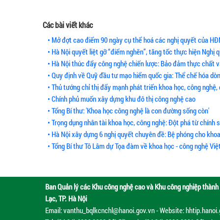
Các bài viết khác
• Mở đợt cao điểm 90 ngày cụ thể hoá các nghị quyết của HĐ
• Hà Nội quyết liệt gỡ “điểm nghẽn”, tăng tốc thực hiện Nghị q
• Hà Nội thúc đẩy công nghệ chiến lược: Bảo đảm thực chất v
• Quy định về Quỹ đầu tư mạo hiểm quốc gia: Thể chế hóa dòn
• Thủ tướng chỉ thị đẩy mạnh phát triển khoa học, công nghệ,
• Chính phủ muốn xây dựng khu đô thị công nghệ cao
• Tổng Bí thư: 'Khoa học công nghệ là con đường sống còn'
• Trọng dụng nhân tài khoa học, công nghệ: Đột phá từ chính 
• Hà Nội xây dựng 6 nghị quyết chuyên đề: Bệ phóng cho khoa
• Tổng Bí thư Tô Lâm dự Tọa đàm về khoa học - công nghệ Vi
Ban Quản lý các Khu công nghệ cao và Khu công nghiệp thành 
Lạc, TP. Hà Nội
Email: vanthu_bqlkcnchl@hanoi.gov.vn - Website: hhtip.hanoi