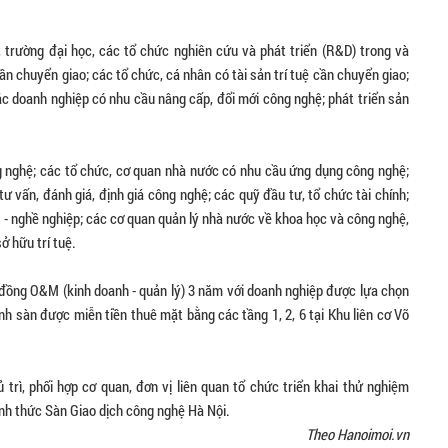
 trường đại học, các tổ chức nghiên cứu và phát triển (R&D) trong và
 chuyển giao; các tổ chức, cá nhân có tài sản trí tuệ cần chuyển giao;
ác doanh nghiệp có nhu cầu nâng cấp, đổi mới công nghệ; phát triển sản
g nghệ; các tổ chức, cơ quan nhà nước có nhu cầu ứng dụng công nghệ;
 vấn, đánh giá, định giá công nghệ; các quỹ đầu tư, tổ chức tài chính;
ội - nghề nghiệp; các cơ quan quản lý nhà nước về khoa học và công nghệ,
ở hữu trí tuệ.
p đồng O&M (kinh doanh - quản lý) 3 năm với doanh nghiệp được lựa chọn
nh sàn được miễn tiền thuê mặt bằng các tầng 1, 2, 6 tại Khu liên cơ Võ
rì, phối hợp cơ quan, đơn vị liên quan tổ chức triển khai thử nghiệm
hính thức Sàn Giao dịch công nghệ Hà Nội.
Theo Hanoimoi.vn