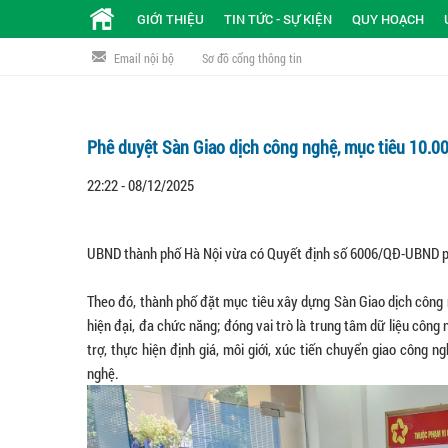
GIỚI THIỆU
TIN TỨC - SỰ KIỆN
QUY HOẠCH
Email nội bộ
Sơ đồ cổng thông tin
Phê duyệt Sàn Giao dịch công nghệ, mục tiêu 10.00
22:22 - 08/12/2025
UBND thành phố Hà Nội vừa có Quyết định số 6006/QĐ-UBND ph
Theo đó, thành phố đặt mục tiêu xây dựng Sàn Giao dịch công 
hiện đại, đa chức năng; đóng vai trò là trung tâm dữ liệu công
trợ, thực hiện định giá, môi giới, xúc tiến chuyển giao công
nghệ.