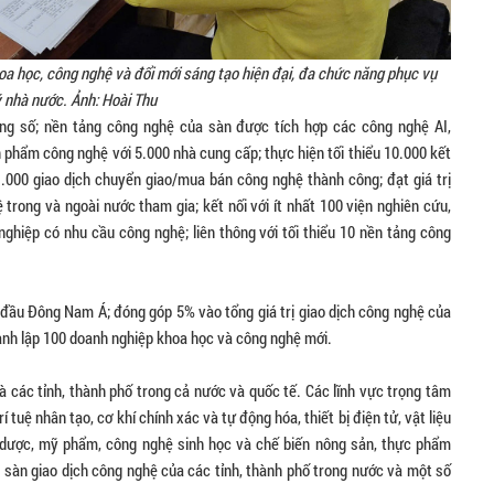
 học, công nghệ và đổi mới sáng tạo hiện đại, đa chức năng phục vụ
ý nhà nước. Ảnh: Hoài Thu
g số; nền tảng công nghệ của sàn được tích hợp các công nghệ AI,
ản phẩm công nghệ với 5.000 nhà cung cấp; thực hiện tối thiểu 10.000 kết
1.000 giao dịch chuyển giao/mua bán công nghệ thành công; đạt giá trị
 trong và ngoài nước tham gia; kết nối với ít nhất 100 viện nghiên cứu,
nghiệp có nhu cầu công nghệ; liên thông với tối thiểu 10 nền tảng công
 đầu Đông Nam Á; đóng góp 5% vào tổng giá trị giao dịch công nghệ của
thành lập 100 doanh nghiệp khoa học và công nghệ mới.
à các tỉnh, thành phố trong cả nước và quốc tế. Các lĩnh vực trọng tâm
 tuệ nhân tạo, cơ khí chính xác và tự động hóa, thiết bị điện tử, vật liệu
óa dược, mỹ phẩm, công nghệ sinh học và chế biến nông sản, thực phẩm
ác sàn giao dịch công nghệ của các tỉnh, thành phố trong nước và một số