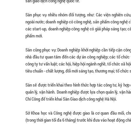
sàn giao dịch công nghệ quốc tế.
Sàn phục vụ nhiều nhóm đối tượng, như: Các viện nghiên cứu,
ngoài nước; doanh nghiệp có công nghệ, sản phẩm công nghệ cần
các start-up, doanh nghiệp công nghệ có giải pháp sáng tạo; c
phẩm mới.
Sàn cũng phục vụ: Doanh nghiệp khởi nghiệp cần tiếp cận côn
nhà đầu tư quan tâm đến các dự án công nghiệp; các tổ chức tư
công ty tư vấn luật; các hội, hiệp hội ngành nghề, tổ chức xã h
tiêu chuẩn - chất lượng, đổi mới sáng tạo, thương mại; tổ chức s
Sàn sẽ được triển khai theo hình thức hợp tác công tư, ký hợ
quản lý, vận hành. Doanh nghiệp được lựa chọn quản lý, vận hà
Chí Công để triển khai Sàn Giao dịch công nghệ Hà Nội.
Sở Khoa học và Công nghệ được giao là cơ quan đầu mối, chủ t
(trong thời gian tối đa 6 tháng) trước khi đưa vào hoạt động c