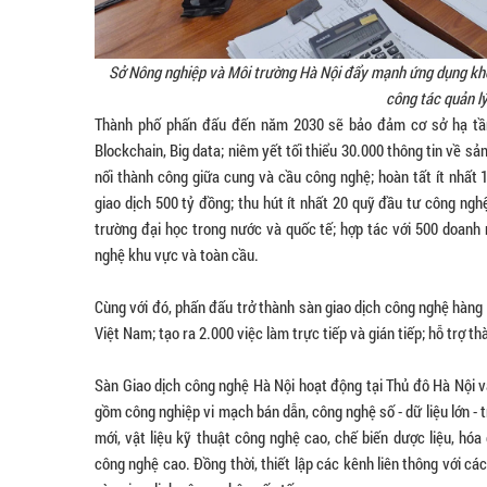
Sở Nông nghiệp và Môi trường Hà Nội đẩy mạnh ứng dụng khoa
công tác quản l
Thành phố phấn đấu đến năm 2030 sẽ bảo đảm cơ sở hạ tần
Blockchain, Big data; niêm yết tối thiểu 30.000 thông tin về s
nối thành công giữa cung và cầu công nghệ; hoàn tất ít nhất 
giao dịch 500 tỷ đồng; thu hút ít nhất 20 quỹ đầu tư công nghệ
trường đại học trong nước và quốc tế; hợp tác với 500 doanh 
nghệ khu vực và toàn cầu.
Cùng với đó, phấn đấu trở thành sàn giao dịch công nghệ hàng
Việt Nam; tạo ra 2.000 việc làm trực tiếp và gián tiếp; hỗ trợ 
Sàn Giao dịch công nghệ Hà Nội hoạt động tại Thủ đô Hà Nội v
gồm công nghiệp vi mạch bán dẫn, công nghệ số - dữ liệu lớn - trí
mới, vật liệu kỹ thuật công nghệ cao, chế biến dược liệu, h
công nghệ cao. Đồng thời, thiết lập các kênh liên thông với c