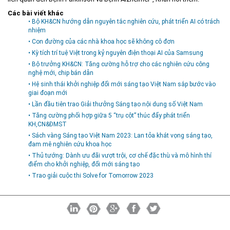
Các bài viết khác
• Bộ KH&CN hướng dẫn nguyên tắc nghiên cứu, phát triển AI có trách
nhiệm
• Con đường của các nhà khoa học sẽ không cô đơn
• Kỳ tích trí tuệ Việt trong kỷ nguyên điện thoại AI của Samsung
• Bộ trưởng KH&CN: Tăng cường hỗ trợ cho các nghiên cứu công
nghệ mới, chip bán dẫn
• Hệ sinh thái khởi nghiệp đổi mới sáng tạo Việt Nam sắp bước vào
giai đoạn mới
• Lần đầu tiên trao Giải thưởng Sáng tạo nội dung số Việt Nam
• Tăng cường phối hợp giữa 5 “trụ cột” thúc đẩy phát triển
KH,CN&ĐMST
• Sách vàng Sáng tạo Việt Nam 2023: Lan tỏa khát vọng sáng tạo,
đam mê nghiên cứu khoa học
• Thủ tướng: Dành ưu đãi vượt trội, cơ chế đặc thù và mô hình thí
điểm cho khởi nghiệp, đổi mới sáng tạo
• Trao giải cuộc thi Solve for Tomorrow 2023