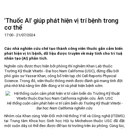
Trang Chủ
Giới thiệu
▼
'Thuốc AI' giúp phát hiện vị trí bệnh trong
Tin tức - sự kiện
Lịch sử hình thành và phát triển
▼
cơ thể
Quy hoạch
Tầm nhìn - Sứ mệnh
Ban Quản lý Khu
▼
17:00 - 21/07/2024
Ưu thế
Lãnh đạo Ban Quản lý
Chính sách mới
Quy hoạch tổng thể
▼
Các nhà nghiên cứu chế tạo thành công viên thuốc gắn cảm biến
Nhà đầu tư
Cơ cấu tổ chức
Doanh nghiệp
Quy hoạch khu chức năng
Vị trí
phát hiện vị trí bệnh, dữ liệu được truyền về máy tính cho trí tuệ
nhân tạo (AI) phân tích.
Hướng dẫn đầu tư
Chức năng, nhiệm vụ
Hợp tác quốc tế
Cơ sở hạ tầng
▼
Nghiên cứu được thực hiện bởi phòng thí nghiệm Khan Lab thuộc
Trường Kỹ thuật Viterbi - Đại học Nam California (USC), đứng đầu bởi
Văn bản pháp luật
Đào tạo và Nghiên cứu
Cơ chế ưu đãi đầu tư
Trình tự, thủ tục đầu tư
▼
phó giáo sư Yasser Khan, công bố trên tạp chí Cell Reports Physical
Thông báo
Cách mạng công nghiệp lần thứ 4
Cơ chế Một cửa
Tiêu chí đầu tư
Các thủ tục hành chính
▼
Science. Trong đó, viên thuốc thông minh được đánh giá mang tính đột
phá nhờ khả năng tìm đến đúng vị trí và phát hiện bệnh sớm.
Dữ liệu mở
Nguồn nhân lực
Lĩnh vực đầu tư
Doanh nghiệp
Thông báo chung
FAQs
Quản lý và vận hành dự án đầu tư
Đất đai
Tuyển dụng
Hệ thống cuộn cảm phát hiện vị trí cảm biến do Trường Kỹ thuật Viterbi -
Liên hệ - Liên kết
Đầu tư
Công khai ngân sách
▼
Đại học Nam California nghiên cứu
Nhóm của Khan cùng Viện Đổi mới Hệ thống Y tế và Công nghệ (ITEMS)
Khu CNC Hòa Lạc
Liên kết
tại Trung tâm Khoa học Sinh học Hội tụ Michelson thuộc USC đã đặt
một cuộn dây có thể đeo được để tạo từ trường trên áo phông. Cùng lúc,
Lao động
Liên hệ