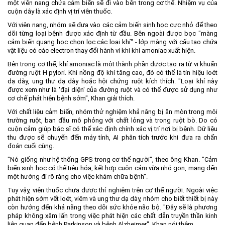
một viên nang chứa cảm biến sẽ đi vào bên trong cơ thể. Nhiệm vụ của
cuộn dây là xác định vị trí viên thuốc.
Môi trường
Với viên nang, nhóm sẽ đưa vào các cảm biến sinh học cực nhỏ để theo
Quy hoạch - Xây dựng
dõi từng loại bệnh được xác định từ đầu. Bên ngoài được bọc "màng
cảm biến quang học chọn lọc các loại khí" - lớp màng với cấu tạo chứa
Ưu đãi đầu tư
vật liệu có các electron thay đổi hành vi khi khí amoniac xuất hiện.
Công nghệ và Sản phẩm
Bên trong cơ thể, khí amoniac là một thành phần được tạo ra từ vi khuẩn
đường ruột H pylori. Khi nồng độ khí tăng cao, đó có thể là tín hiệu loét
Văn bản khác
dạ dày, ung thư dạ dày hoặc hội chứng ruột kích thích. "Loại khí này
được xem như là 'đại diện' của đường ruột và có thể được sử dụng như
cơ chế phát hiện bệnh sớm", Khan giải thích.
Với chất liệu cảm biến, nhóm thử nghiệm khả năng bị ăn mòn trong môi
trường ruột, ban đầu mô phỏng với chất lỏng và trong ruột bò. Do có
cuộn cảm giúp bác sĩ có thể xác định chính xác vị trí nơi bị bệnh. Dữ liệu
thu được sẽ chuyển đến máy tính, AI phân tích trước khi đưa ra chẩn
đoán cuối cùng.
"Nó giống như hệ thống GPS trong cơ thể người", theo ông Khan. "Cảm
biến sinh học có thể tiêu hóa, kết hợp cuộn cảm vừa nhỏ gọn, mang đến
một hướng đi rõ ràng cho việc khám chữa bệnh".
Tuy vậy, viên thuốc chưa được thí nghiệm trên cơ thể người. Ngoài việc
phát hiện sớm vết loét, viêm và ung thư dạ dày, nhóm cho biết thiết bị này
còn hướng đến khả năng theo dõi sức khỏe não bộ. "Đây sẽ là phương
pháp không xâm lấn trong việc phát hiện các chất dẫn truyền thần kinh
liên quan đến bệnh Parkinson và bệnh Alzheimer", Khan nói thêm.