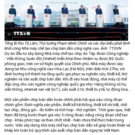
Tổng Bí thư Tô Lâm, Thủ tướng Phạm Minh Chính và các đại biểu phát lệnh
khởi công Nhà máy chế tạo chip bán dẫn công nghệ cao. Ảnh: TTXVN
Dự án đầu tư xây dựng Nhà máy chế tạo chip do Tập đoàn Công nghiệp
- Viễn thông Quân đội (Viettel) triển khai theo nhiệm vụ được Bộ Quốc
phòng giao, trên cơ sở Nghị quyết của Chính phủ. Nhà máy được xây
dựng tại Khu công nghệ cao Hòa Lạc (Hà Nội), trên diện tích 27ha, với
định hướng trở thành hạ tầng quốc gia phục vụ nghiên cứu, thiết kế, thử
nghiệm và sản xuất chip bán dẫn. Khi đi vào hoạt động, nhà máy có thể
đáp ứng cho các ngành công nghiệp quốc gia như: Hàng không vũ trụ,
viễn thông, internet vạn vật (IoT), sản xuất ô tô, thiết bị y tế, tự động hóa...
Một sản phẩm chip bán dẫn hoàn chỉnh phải trải qua sáu công đoạn
chính gồm: Định nghĩa sản phẩm, thiết kế hệ thống, thiết kế chi tiết, chế
tạo chip, đóng gói - đo kiểm và tích hợp - thử nghiệm. Thời gian qua, Việt
Nam đã từng bước tham gia vào 5 công đoạn; riêng công đoạn chế tạo
chip - khâu phức tạp và then chốt nhất - hiện chưa thể thực hiện trong
nước. Việc xây dựng nhà máy chế tạo chip bán dẫn sẽ giúp hoàn thiện và
khép kín toàn bộ quy trình sản xuất chip bán dẫn ngay tại Việt Nam.