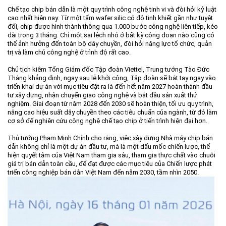
Chế tạo chip bán dẫn là một quy trình công nghệ tinh vi và đòi hỏi kỷ luật
cao nhất hiện nay. Từ một tấm wafer silic có độ tinh khiết gần như tuyệt
đối, chip được hình thành thông qua 1.000 bước công nghệ liên tiếp, kéo
dài trong 3 tháng. Chỉ một sai lệch nhỏ ở bất kỳ công đoạn nào cũng có
thể ảnh hưởng đến toàn bộ dây chuyền, đòi hỏi năng lực tổ chức, quản
trị và làm chủ công nghệ ở trình độ rất cao.
Chủ tịch kiêm Tổng Giám đốc Tập đoàn Viettel, Trung tướng Tào Đức
Thắng khẳng định, ngay sau lễ khởi công, Tập đoàn sẽ bắt tay ngay vào
triển khai dự án với mục tiêu đặt ra là đến hết năm 2027 hoàn thành đầu
tư xây dựng, nhận chuyển giao công nghệ và bắt đầu sản xuất thử
nghiệm. Giai đoạn từ năm 2028 đến 2030 sẽ hoàn thiện, tối ưu quy trình,
nâng cao hiệu suất dây chuyền theo các tiêu chuẩn của ngành, từ đó làm
cơ sở để nghiên cứu công nghệ chế tạo chip ở tiến trình hiện đại hơn.
Thủ tướng Phạm Minh Chính cho rằng, việc xây dựng Nhà máy chip bán
dẫn không chỉ là một dự án đầu tư, mà là một dấu mốc chiến lược, thể
hiện quyết tâm của Việt Nam tham gia sâu, tham gia thực chất vào chuỗi
giá trị bán dẫn toàn cầu, để đạt được các mục tiêu của Chiến lược phát
triển công nghiệp bán dẫn Việt Nam đến năm 2030, tầm nhìn 2050.