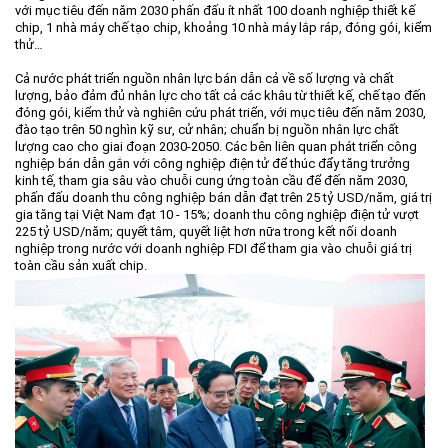
với mục tiêu đến năm 2030 phấn đấu ít nhất 100 doanh nghiệp thiết kế
chip, 1 nhà máy chế tạo chip, khoảng 10 nhà máy lắp ráp, đóng gói, kiểm
thử…
Cả nước phát triển nguồn nhân lực bán dẫn cả về số lượng và chất
lượng, bảo đảm đủ nhân lực cho tất cả các khâu từ thiết kế, chế tạo đến
đóng gói, kiểm thử và nghiên cứu phát triển, với mục tiêu đến năm 2030,
đào tạo trên 50 nghìn kỹ sư, cử nhân; chuẩn bị nguồn nhân lực chất
lượng cao cho giai đoạn 2030-2050. Các bên liên quan phát triển công
nghiệp bán dẫn gắn với công nghiệp điện tử để thúc đẩy tăng trưởng
kinh tế, tham gia sâu vào chuỗi cung ứng toàn cầu để đến năm 2030,
phấn đấu doanh thu công nghiệp bán dẫn đạt trên 25 tỷ USD/năm, giá trị
gia tăng tại Việt Nam đạt 10 - 15%; doanh thu công nghiệp điện tử vượt
225 tỷ USD/năm; quyết tâm, quyết liệt hơn nữa trong kết nối doanh
nghiệp trong nước với doanh nghiệp FDI để tham gia vào chuỗi giá trị
toàn cầu sản xuất chip.