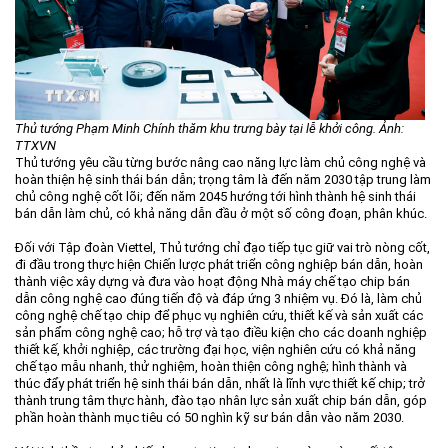
Thủ tướng Phạm Minh Chính thăm khu trưng bày tại lễ khởi công. Ảnh:
TTXVN
Thủ tướng yêu cầu từng bước nâng cao năng lực làm chủ công nghệ và
hoàn thiện hệ sinh thái bán dẫn; trọng tâm là đến năm 2030 tập trung làm
chủ công nghệ cốt lõi; đến năm 2045 hướng tới hình thành hệ sinh thái
bán dẫn làm chủ, có khả năng dẫn đầu ở một số công đoạn, phân khúc.
Đối với Tập đoàn Viettel, Thủ tướng chỉ đạo tiếp tục giữ vai trò nòng cốt,
đi đầu trong thực hiện Chiến lược phát triển công nghiệp bán dẫn, hoàn
thành việc xây dựng và đưa vào hoạt động Nhà máy chế tạo chip bán
dẫn công nghệ cao đúng tiến độ và đáp ứng 3 nhiệm vụ. Đó là, làm chủ
công nghệ chế tạo chip để phục vụ nghiên cứu, thiết kế và sản xuất các
sản phẩm công nghệ cao; hỗ trợ và tạo điều kiện cho các doanh nghiệp
thiết kế, khởi nghiệp, các trường đại học, viện nghiên cứu có khả năng
chế tạo mẫu nhanh, thử nghiệm, hoàn thiện công nghệ; hình thành và
thúc đẩy phát triển hệ sinh thái bán dẫn, nhất là lĩnh vực thiết kế chip; trở
thành trung tâm thực hành, đào tạo nhân lực sản xuất chip bán dẫn, góp
phần hoàn thành mục tiêu có 50 nghìn kỹ sư bán dẫn vào năm 2030.