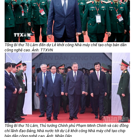
Môi trường
Quy hoạch - Xây dựng
Ưu đãi đầu tư
Công nghệ và Sản phẩm
Tổng Bí thư Tô Lâm đến dự Lễ khởi công Nhà máy chế tạo chip bán dẫn
Văn bản khác
công nghệ cao. Ảnh: TTXVN
Tổng Bí thư Tô Lâm, Thủ tướng Chính phủ Phạm Minh Chính và các đồng
chí lãnh đạo Đảng, Nhà nước tới dự Lễ khởi công Nhà máy chế tạo chip
bán dẫn công nghệ cao. Ảnh: Nhân Dân