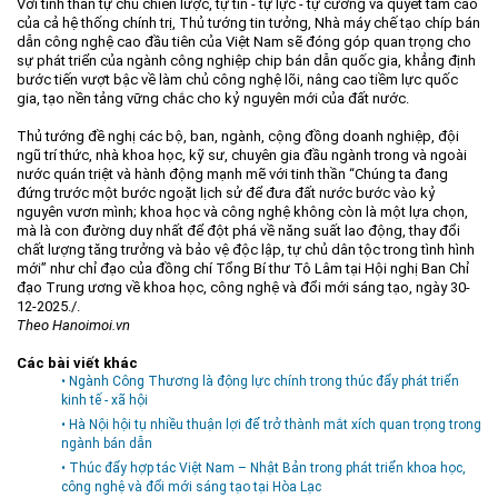
Với tinh thần tự chủ chiến lược, tự tin - tự lực - tự cường và quyết tâm cao
của cả hệ thống chính trị, Thủ tướng tin tưởng, Nhà máy chế tạo chíp bán
dẫn công nghệ cao đầu tiên của Việt Nam sẽ đóng góp quan trọng cho
sự phát triển của ngành công nghiệp chip bán dẫn quốc gia, khẳng định
bước tiến vượt bậc về làm chủ công nghệ lõi, nâng cao tiềm lực quốc
gia, tạo nền tảng vững chắc cho kỷ nguyên mới của đất nước.
Thủ tướng đề nghị các bộ, ban, ngành, cộng đồng doanh nghiệp, đội
ngũ trí thức, nhà khoa học, kỹ sư, chuyên gia đầu ngành trong và ngoài
nước quán triệt và hành động mạnh mẽ với tinh thần “Chúng ta đang
đứng trước một bước ngoặt lịch sử để đưa đất nước bước vào kỷ
nguyên vươn mình; khoa học và công nghệ không còn là một lựa chọn,
mà là con đường duy nhất để đột phá về năng suất lao động, thay đổi
chất lượng tăng trưởng và bảo vệ độc lập, tự chủ dân tộc trong tình hình
mới” như chỉ đạo của đồng chí Tổng Bí thư Tô Lâm tại Hội nghị Ban Chỉ
đạo Trung ương về khoa học, công nghệ và đổi mới sáng tạo, ngày 30-
12-2025./.
Theo Hanoimoi.vn
Các bài viết khác
• Ngành Công Thương là động lực chính trong thúc đẩy phát triển
kinh tế - xã hội
• Hà Nội hội tụ nhiều thuận lợi để trở thành mắt xích quan trọng trong
ngành bán dẫn
• Thúc đẩy hợp tác Việt Nam – Nhật Bản trong phát triển khoa học,
công nghệ và đổi mới sáng tạo tại Hòa Lạc