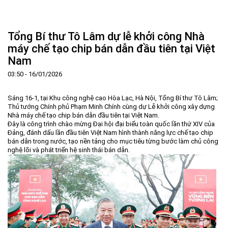
Trang Chủ
Giới thiệu
▼
Tổng Bí thư Tô Lâm dự lễ khởi công Nhà
Tin tức - sự kiện
Lịch sử hình thành và phát triển
▼
máy chế tạo chip bán dẫn đầu tiên tại Việt
Nam
Quy hoạch
Tầm nhìn - Sứ mệnh
Ban Quản lý Khu
▼
03:50 - 16/01/2026
Ưu thế
Lãnh đạo Ban Quản lý
Chính sách mới
Quy hoạch tổng thể
▼
Nhà đầu tư
Cơ cấu tổ chức
Doanh nghiệp
Quy hoạch khu chức năng
Vị trí
Sáng 16-1, tại Khu công nghệ cao Hòa Lạc, Hà Nội, Tổng Bí thư Tô Lâm;
Thủ tướng Chính phủ Phạm Minh Chính cùng dự Lễ khởi công xây dựng
Hướng dẫn đầu tư
Chức năng, nhiệm vụ
Hợp tác quốc tế
Cơ sở hạ tầng
▼
Nhà máy chế tạo chip bán dẫn đầu tiên tại Việt Nam.
Đây là công trình chào mừng Đại hội đại biểu toàn quốc lần thứ XIV của
Văn bản pháp luật
Đào tạo và Nghiên cứu
Cơ chế ưu đãi đầu tư
Trình tự, thủ tục đầu tư
▼
Đảng, đánh dấu lần đầu tiên Việt Nam hình thành năng lực chế tạo chip
bán dẫn trong nước, tạo nền tảng cho mục tiêu từng bước làm chủ công
Thông báo
Cách mạng công nghiệp lần thứ 4
Cơ chế Một cửa
Tiêu chí đầu tư
Các thủ tục hành chính
▼
nghệ lõi và phát triển hệ sinh thái bán dẫn.
Dữ liệu mở
Nguồn nhân lực
Lĩnh vực đầu tư
Doanh nghiệp
Thông báo chung
FAQs
Quản lý và vận hành dự án đầu tư
Đất đai
Tuyển dụng
Liên hệ - Liên kết
Đầu tư
Công khai ngân sách
▼
Khu CNC Hòa Lạc
Liên kết
Lao động
Liên hệ