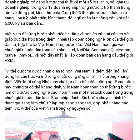
doanh nghiệp có năng lực tự chủ thiết kế một số loại chip, với gần 60
doanh nghiệp, trong đó 13 doanh nghiệp trong nước…; trở thành trung
tâm về đóng gói, kiểm thử chip đứng thứ 3 thế giới về xuất khẩu chip
sang Hoa Kỳ; phát triển, hình thành đội ngũ nhân lực nòng cốt, với gần
6.000 kỹ sư bán dẫn...
Việt Nam đã từng bước phát triển hạ tầng và nghiên cứu tại các cơ sở
giáo dục đại học trọng điểm; nhiều tập đoàn công nghệ lớn của thế giới
đầu tư, hợp tác tại Việt Nam, từng bước đưa Việt Nam tham gia vào
chuỗi giá trị bán dẫn toàn cầu như: Intel, NVIDIA, Samsung, Qualcomm,
Marvell, Amkor… và mới đây nhất là Tập đoàn bán dẫn hàng đầu thế giới
ASML.
“Vị thế quốc tế được nhận diện rõ hơn, Việt Nam là điểm đến “nổi lên”
trong tái cấu trúc và mở rộng chuỗi cung ứng chip”, Thủ tướng khẳng
định. Việc khởi công Nhà máy chế tạo chip bán dẫn công nghệ cao hôm
nay, chúng ta có thể khẳng định, Việt Nam hoàn toàn có thể từng bước
làm chủ được công nghệ cao, hoàn thiện một mắt xích quan trọng trong
chuỗi giá trị bán dẫn là chế tạo chip; đánh dấu bước chuyển mình từ
tham gia sang làm chủ, từ lắp ráp sang sáng tạo, góp phần nâng cao
tiềm lực, vị thế của Việt Nam trong kỷ nguyên số.