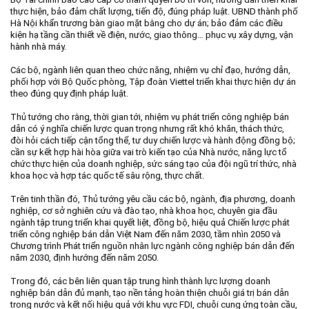
thực hiện, bảo đảm chất lượng, tiến độ, đúng pháp luật. UBND thành phố
Hà Nội khẩn trương bàn giao mặt bằng cho dự án; bảo đảm các điều
kiện hạ tầng cần thiết về điện, nước, giao thông… phục vụ xây dựng, vận
hành nhà máy.
Các bộ, ngành liên quan theo chức năng, nhiệm vụ chỉ đạo, hướng dẫn,
phối hợp với Bộ Quốc phòng, Tập đoàn Viettel triển khai thực hiện dự án
theo đúng quy định pháp luật.
Thủ tướng cho rằng, thời gian tới, nhiệm vụ phát triển công nghiệp bán
dẫn có ý nghĩa chiến lược quan trọng nhưng rất khó khăn, thách thức,
đòi hỏi cách tiếp cận tổng thể, tư duy chiến lược và hành động đồng bộ;
cần sự kết hợp hài hòa giữa vai trò kiến tạo của Nhà nước, năng lực tổ
chức thực hiện của doanh nghiệp, sức sáng tạo của đội ngũ trí thức, nhà
khoa học và hợp tác quốc tế sâu rộng, thực chất.
Trên tinh thần đó, Thủ tướng yêu cầu các bộ, ngành, địa phương, doanh
nghiệp, cơ sở nghiên cứu và đào tạo, nhà khoa học, chuyên gia đầu
ngành tập trung triển khai quyết liệt, đồng bộ, hiệu quả Chiến lược phát
triển công nghiệp bán dẫn Việt Nam đến năm 2030, tầm nhìn 2050 và
Chương trình Phát triển nguồn nhân lực ngành công nghiệp bán dẫn đến
năm 2030, định hướng đến năm 2050.
Trong đó, các bên liên quan tập trung hình thành lực lượng doanh
nghiệp bán dẫn đủ mạnh, tạo nền tảng hoàn thiện chuỗi giá trị bán dẫn
trong nước và kết nối hiệu quả với khu vực FDI, chuỗi cung ứng toàn cầu,