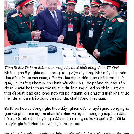
Tổng Bí thư Tô Lâm thăm khu trưng bày tại lễ khởi công. Ảnh: TTXVN
Nhấn mạnh 5 ý nghĩa quan trọng trong việc xây dựng Nhà máy chip bán
dẫn đầu tiên tại Việt Nam; để triển khai dự án đảm bảo chất lượng, hiệu
quả, Thủ tướng Phạm Minh Chính yêu cầu Bộ Quốc phòng chỉ đạo Tập
đoàn Viettel hoàn thiện các thủ tục dự án đúng quy định pháp luật; kịp
thời đề xuất, báo cáo, phối hợp với bộ, ngành, địa phương triển khai thực
hiện dự án đảm bảo đúng tiến độ, đạt chất lượng, hiệu quả.
Bộ Khoa học và Công nghệ thúc đẩy nghiên cứu, chuyển giao công nghệ
gắn với phát triển nguồn nhân lực phục vụ ngành công nghiệp bán dẫn;
hỗ trợ kết nối các chuyên gia đầu ngành trong nước và quốc tế, nhất là
chuyên gia Việt Nam làm việc tại nước ngoài.
Bộ Tài chính báo cáo cấp có thẩm quyền bố trí vốn, hướng dẫn triển khai