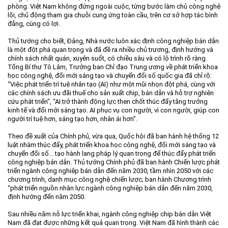
phòng. Việt Nam không đứng ngoài cuộc, từng bước làm chủ công nghệ
lõi, chủ động tham gia chuỗi cung ứng toàn cầu, trên cơ sở hợp tác bình
đẳng, cùng có lợi.
Thủ tướng cho biết, Đảng, Nhà nước luôn xác định công nghiệp bán dẫn
là một đột phá quan trọng và đã đề ra nhiều chủ trương, định hướng và
chính sách nhất quán, xuyên suốt, có chiều sâu và có lộ trình rõ ràng.
Tổng Bí thư Tô Lâm, Trưởng ban Chỉ đạo Trung ương về phát triển khoa
học công nghệ, đổi mới sáng tạo và chuyển đổi số quốc gia đã chỉ rõ:
“Việc phát triển trí tuệ nhân tạo (AI) như một mũi nhọn đột phá, cùng với
các chính sách ưu đãi thuế cho sản xuất chip, bán dẫn và hỗ trợ nghiên
cứu phát triển”, “AI trở thành động lực then chốt thúc đẩy tăng trưởng
kinh tế và đổi mới sáng tạo. AI phục vụ con người, vì con người, giúp con
người trí tuệ hơn, sáng tạo hơn, nhân ái hơn”.
Theo đề xuất của Chính phủ, vừa qua, Quốc hội đã ban hành hệ thống 12
luật nhằm thúc đẩy, phát triển khoa học công nghệ, đổi mới sáng tạo và
chuyển đổi số… tạo hành lang pháp lý quan trọng để thúc đẩy phát triển
công nghiệp bán dẫn. Thủ tướng Chính phủ đã ban hành Chiến lược phát
triển ngành công nghiệp bán dẫn đến năm 2030, tầm nhìn 2050 với các
chương trình, danh mục công nghệ chiến lược; ban hành Chương trình
“phát triển nguồn nhân lực ngành công nghiệp bán dẫn đến năm 2030,
định hướng đến năm 2050.
Sau nhiều năm nỗ lực triển khai, ngành công nghiệp chip bán dẫn Việt
Nam đã đạt được những kết quả quan trọng. Việt Nam đã hình thành các