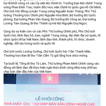
Dự lễ khởi công có các Ủy viên Bộ Chính trị: Trưởng ban Nội chính Trung
ương Phan Đình Trạc; Giám đốc Học viện Chính trị quốc gia Hồ Chí Minh,
Chủ tịch Hội đồng Lý luận Trung ương Nguyễn Xuân Thắng; Phó Thủ
tướng Thường trực Chính phủ Nguyễn Hòa Bình; Bộ trưởng Bộ Quốc
phòng, Đại tướng Phan Văn Giang; Bộ trưởng Bộ Công an, Đại tướng
Lương Tam Quang; Bí thư Thành ủy Hà Nội Nguyễn Duy Ngọc.
Cùng dự sự kiện còn có các Phó Thủ tướng Chính phủ, Phó Chủ tịch
Quốc hội; lãnh đạo bộ, ban, ngành Trung ương; đại diện đại sứ quán, tổ
chức quốc tế tại Việt Nam; lãnh đạo tỉnh, thành phố, tổ chức, doanh
nghiệp, đối tác trong nước và quốc tế.
Chủ tịch nước Lương Cường, Chủ tịch Quốc hội Trần Thanh Mẫn,
Thường trực Ban Bí thư Trần Cẩm Tú gửi lẵng hoa chúc mừng.
Tại buổi lễ, Tổng Bí thư Tô Lâm, Thủ tướng Phạm Minh Chính cùng các
đồng chí lãnh đạo đã thực hiện nghi thức khởi công Nhà máy chế tạo
chip bán dẫn đầu tiên của Việt Nam.