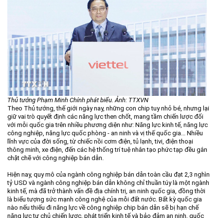
Thủ tướng Phạm Minh Chính phát biểu. Ảnh: TTXVN
Theo Thủ tướng, thế giới ngày nay, những con chip tuy nhỏ bé, nhưng lại
giữ vai trò quyết định các năng lực then chốt, mang tầm chiến lược đối
với mỗi quốc gia trên nhiều phương diện như: Năng lực kinh tế, năng lực
công nghiệp, năng lực quốc phòng - an ninh và vị thế quốc gia... Nhiều
lĩnh vực của đời sống, từ chiếc nồi cơm điện, tủ lạnh, tivi, điện thoại
thông minh, xe điện, đến các hệ thống trí tuệ nhân tạo phức tạp đều gắn
chặt chẽ với công nghiệp bán dẫn.
Hiện nay, quy mô của ngành công nghiệp bán dẫn toàn cầu đạt 2,3 nghìn
tỷ USD và ngành công nghiệp bán dẫn không chỉ thuần túy là một ngành
kinh tế, mà đã trở thành vấn đề địa chính trị, an ninh quốc gia, đồng thời
là biểu tượng sức mạnh công nghệ của mỗi đất nước. Bất kỳ quốc gia
nào nếu thiếu đi năng lực về công nghiệp chip bán dẫn sẽ bị hạn chế
năng lực tự chủ chiến lược, phát triển kinh tế và bảo đảm an ninh, quốc