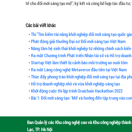
tế cho đổi mới sáng tạo mở”; ký kết và công bố hợp tác đầu tư; 
Các bài viết khác
• Thi "Tìm kiếm tài năng khởi nghiệp đổi mới sáng tạo quốc gia
• Phát động giải thưởng Đại sứ Đổi mới sáng tạo Việt Nam
• Nâng tầm hệ sinh thái khởi nghiệp từ những chính sách kiến
• Ra mắt Chương trình Phát triển Nhân tài số và Hỗ trợ doanh
• Startup Việt làm thiết bị cảnh báo môi trường ao nuôi tôm
• Ra mắt Làng công nghệ Metaverse đầu tiên tại Việt Nam
• Thúc đẩy phong trào khởi nghiệp đổi mới sáng tạo tại địa p
• Hỗ trợ doanh nghiệp nhỏ và vừa khởi nghiệp sáng tạo
• Khởi động cuộc thi lập trình Oraichain Hackathon 2022
• Bài 1: Đổi mới sáng tạo: ‘Mở' và hướng đến tập trung vào co
Ban Quản lý các Khu công nghệ cao và Khu công nghiệp thành 
Lạc, TP. Hà Nội