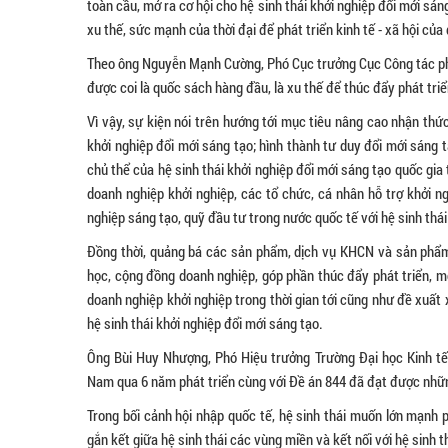
toàn cầu, mở ra cơ hội cho hệ sinh thái khởi nghiệp đổi mới sán
xu thế, sức mạnh của thời đại để phát triển kinh tế - xã hội của 
Theo ông Nguyễn Mạnh Cường, Phó Cục trưởng Cục Công tác ph
được coi là quốc sách hàng đầu, là xu thế để thúc đẩy phát triể
Vì vậy, sự kiện nói trên hướng tới mục tiêu nâng cao nhận thứ
khởi nghiệp đổi mới sáng tạo; hình thành tư duy đổi mới sáng
chủ thể của hệ sinh thái khởi nghiệp đổi mới sáng tạo quốc gia
doanh nghiệp khởi nghiệp, các tổ chức, cá nhân hỗ trợ khởi n
nghiệp sáng tạo, quỹ đầu tư trong nước quốc tế với hệ sinh thái
Đồng thời, quảng bá các sản phẩm, dịch vụ KHCN và sản phẩm 
học, cộng đồng doanh nghiệp, góp phần thúc đẩy phát triển, m
doanh nghiệp khởi nghiệp trong thời gian tới cũng như đề xuất 
hệ sinh thái khởi nghiệp đổi mới sáng tạo.
Ông Bùi Huy Nhượng, Phó Hiệu trưởng Trường Đại học Kinh tế 
Nam qua 6 năm phát triển cùng với Đề án 844 đã đạt được nhữn
Trong bối cảnh hội nhập quốc tế, hệ sinh thái muốn lớn mạnh 
gắn kết giữa hệ sinh thái các vùng miền và kết nối với hệ sinh t