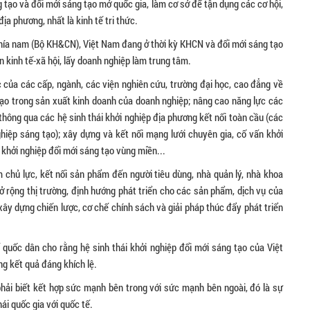
g tạo và đổi mới sáng tạo mở quốc gia, làm cơ sở để tận dụng các cơ hội,
địa phương, nhất là kinh tế tri thức.
ía nam (Bộ KH&CN), Việt Nam đang ở thời kỳ KHCN và đổi mới sáng tạo
n kinh tế-xã hội, lấy doanh nghiệp làm trung tâm.
c của các cấp, ngành, các viện nghiên cứu, trường đại học, cao đẳng về
 tạo trong sản xuất kinh doanh của doanh nghiệp; nâng cao năng lực các
 thông qua các hệ sinh thái khởi nghiệp địa phương kết nối toàn cầu (các
ghiệp sáng tạo); xây dựng và kết nối mạng lưới chuyên gia, cố vấn khởi
 khởi nghiệp đổi mới sáng tạo vùng miền...
chủ lực, kết nối sản phẩm đến người tiêu dùng, nhà quản lý, nhà khoa
ở rộng thị trường, định hướng phát triển cho các sản phẩm, dịch vụ của
xây dựng chiến lược, cơ chế chính sách và giải pháp thúc đẩy phát triển
quốc dân cho rằng hệ sinh thái khởi nghiệp đổi mới sáng tạo của Việt
g kết quả đáng khích lệ.
phải biết kết hợp sức mạnh bên trong với sức mạnh bên ngoài, đó là sự
hái quốc gia với quốc tế.