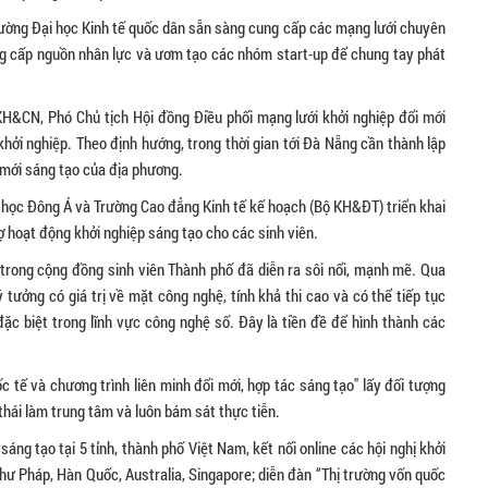
 Trường Đại học Kinh tế quốc dân sẵn sàng cung cấp các mạng lưới chuyên
cung cấp nguồn nhân lực và ươm tạo các nhóm start-up để chung tay phát
H&CN, Phó Chủ tịch Hội đồng Điều phối mạng lưới khởi nghiệp đổi mới
hởi nghiệp. Theo định hướng, trong thời gian tới Đà Nẵng cần thành lập
 mới sáng tạo của địa phương.
học Đông Á và Trường Cao đẳng Kinh tế kế hoạch (Bộ KH&ĐT) triển khai
ợ hoạt động khởi nghiệp sáng tạo cho các sinh viên.
p trong cộng đồng sinh viên Thành phố đã diễn ra sôi nổi, mạnh mẽ. Qua
ý tưởng có giá trị về mặt công nghệ, tính khả thi cao và có thể tiếp tục
đặc biệt trong lĩnh vực công nghệ số. Đây là tiền đề để hình thành các
ốc tế và chương trình liên minh đổi mới, hợp tác sáng tạo" lấy đối tượng
thái làm trung tâm và luôn bám sát thực tiễn.
áng tạo tại 5 tỉnh, thành phố Việt Nam, kết nối online các hội nghị khởi
như Pháp, Hàn Quốc, Australia, Singapore; diễn đàn “Thị trường vốn quốc