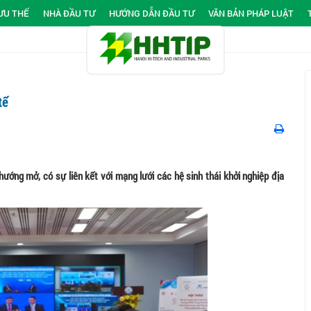
ƯU THẾ
NHÀ ĐẦU TƯ
HƯỚNG DẪN ĐẦU TƯ
VĂN BẢN PHÁP LUẬT
tế
ướng mở, có sự liên kết với mạng lưới các hệ sinh thái khởi nghiệp địa