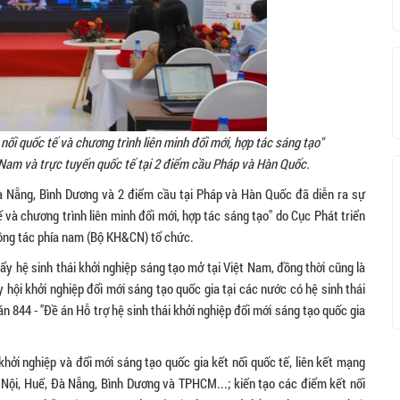
 nối quốc tế và chương trình liên minh đổi mới, hợp tác sáng tạo"
t Nam và trực tuyến quốc tế tại 2 điểm cầu Pháp và Hàn Quốc.
à Nẵng, Bình Dương và 2 điểm cầu tại Pháp và Hàn Quốc đã diễn ra sự
ế và chương trình liên minh đổi mới, hợp tác sáng tạo" do Cục Phát triển
Công tác phía nam (Bộ KH&CN) tổ chức.
y hệ sinh thái khởi nghiệp sáng tạo mở tại Việt Nam, đồng thời cũng là
 hội khởi nghiệp đổi mới sáng tạo quốc gia tại các nước có hệ sinh thái
án 844 - "Đề án Hỗ trợ hệ sinh thái khởi nghiệp đổi mới sáng tạo quốc gia
khởi nghiệp và đổi mới sáng tạo quốc gia kết nối quốc tế, liên kết mạng
à Nội, Huế, Đà Nẵng, Bình Dương và TPHCM...; kiến tạo các điểm kết nối