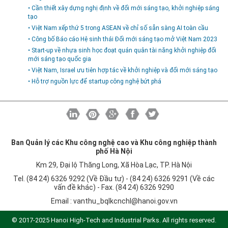
• Cần thiết xây dựng nghị định về đổi mới sáng tạo, khởi nghiệp sáng
tạo
• Việt Nam xếp thứ 5 trong ASEAN về chỉ số sẵn sàng AI toàn cầu
• Công bố Báo cáo Hệ sinh thái Đổi mới sáng tạo mở Việt Nam 2023
• Start-up về nhựa sinh học đoạt quán quân tài năng khởi nghiệp đổi
mới sáng tạo quốc gia
• Việt Nam, Israel ưu tiên hợp tác về khởi nghiệp và đổi mới sáng tạo
• Hỗ trợ nguồn lực để startup công nghệ bứt phá
Ban Quản lý các Khu công nghệ cao và Khu công nghiệp thành
phố Hà Nội
Km 29, Đại lộ Thăng Long, Xã Hòa Lạc, TP. Hà Nội
Tel. (84 24) 6326 9292 (Về Đầu tư) - (84 24) 6326 9291 (Về các
vấn đề khác) - Fax. (84 24) 6326 9290
Email :
vanthu_bqlkcnchl@hanoi.gov.vn
© 2017-2025 Hanoi High-Tech and Industrial Parks. All rights reserved.