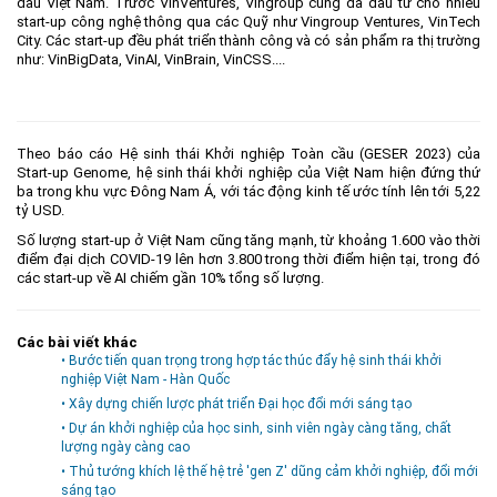
đầu Việt Nam. Trước VinVentures, Vingroup cũng đã đầu tư cho nhiều
start-up công nghệ thông qua các Quỹ như Vingroup Ventures, VinTech
City. Các start-up đều phát triển thành công và có sản phẩm ra thị trường
như: VinBigData, VinAI, VinBrain, VinCSS....
Theo báo cáo Hệ sinh thái Khởi nghiệp Toàn cầu (GESER 2023) của
Start-up Genome, hệ sinh thái khởi nghiệp của Việt Nam hiện đứng thứ
ba trong khu vực Đông Nam Á, với tác động kinh tế ước tính lên tới 5,22
tỷ USD.
Số lượng start-up ở Việt Nam cũng tăng mạnh, từ khoảng 1.600 vào thời
điểm đại dịch COVID-19 lên hơn 3.800 trong thời điểm hiện tại, trong đó
các start-up về AI chiếm gần 10% tổng số lượng.
Các bài viết khác
• Bước tiến quan trọng trong hợp tác thúc đẩy hệ sinh thái khởi
nghiệp Việt Nam - Hàn Quốc
• Xây dựng chiến lược phát triển Đại học đổi mới sáng tạo
• Dự án khởi nghiệp của học sinh, sinh viên ngày càng tăng, chất
lượng ngày càng cao
• Thủ tướng khích lệ thế hệ trẻ 'gen Z' dũng cảm khởi nghiệp, đổi mới
sáng tạo