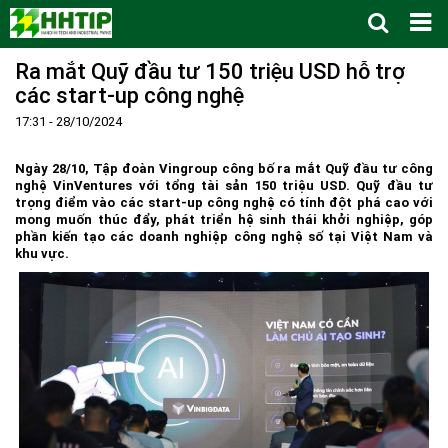
Ra mắt Quỹ đầu tư 150 triệu USD hỗ trợ
Trang Chủ
các start-up công nghệ
Giới thiệu
▼
17:31 - 28/10/2024
Tin tức - sự kiện
Lịch sử hình thành và phát triển
▼
Quy hoạch
Tầm nhìn - Sứ mệnh
Ban Quản lý Khu
▼
Ngày 28/10, Tập đoàn Vingroup công bố ra mắt Quỹ đầu tư công
nghệ VinVentures với tổng tài sản 150 triệu USD. Quỹ đầu tư
Ưu thế
Lãnh đạo Ban Quản lý
Chính sách mới
Quy hoạch tổng thể
▼
trọng điểm vào các start-up công nghệ có tính đột phá cao với
mong muốn thúc đẩy, phát triển hệ sinh thái khởi nghiệp, góp
Nhà đầu tư
Cơ cấu tổ chức
Doanh nghiệp
Quy hoạch khu chức năng
Vị trí
phần kiến tạo các doanh nghiệp công nghệ số tại Việt Nam và
khu vực.
Hướng dẫn đầu tư
Chức năng, nhiệm vụ
Hợp tác quốc tế
Cơ sở hạ tầng
▼
Văn bản pháp luật
Đào tạo và Nghiên cứu
Cơ chế ưu đãi đầu tư
Trình tự, thủ tục đầu tư
▼
Thông báo
Cách mạng công nghiệp lần thứ 4
Cơ chế Một cửa
Tiêu chí đầu tư
Các thủ tục hành chính
▼
Dữ liệu mở
Nguồn nhân lực
Lĩnh vực đầu tư
Doanh nghiệp
Thông báo chung
FAQs
Quản lý và vận hành dự án đầu tư
Đất đai
Tuyển dụng
Liên hệ - Liên kết
Đầu tư
Công khai ngân sách
▼