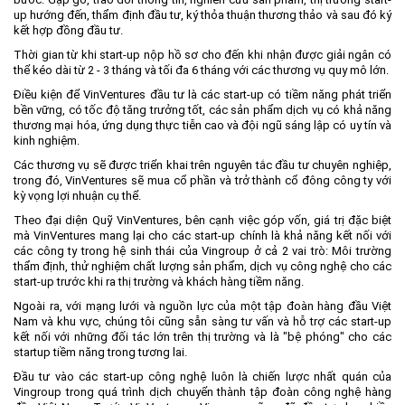
up hướng đến, thẩm định đầu tư, ký thỏa thuận thương thảo và sau đó ký
kết hợp đồng đầu tư.
Thời gian từ khi start-up nộp hồ sơ cho đến khi nhận được giải ngân có
thể kéo dài từ 2 - 3 tháng và tối đa 6 tháng với các thương vụ quy mô lớn.
Điều kiện để VinVentures đầu tư là các start-up có tiềm năng phát triển
bền vững, có tốc độ tăng trưởng tốt, các sản phẩm dịch vụ có khả năng
thương mại hóa, ứng dụng thực tiễn cao và đội ngũ sáng lập có uy tín và
kinh nghiệm.
Các thương vụ sẽ được triển khai trên nguyên tắc đầu tư chuyên nghiệp,
trong đó, VinVentures sẽ mua cổ phần và trở thành cổ đông công ty với
kỳ vọng lợi nhuận cụ thể.
Theo đại diện Quỹ VinVentures, bên cạnh việc góp vốn, giá trị đặc biệt
mà VinVentures mang lại cho các start-up chính là khả năng kết nối với
các công ty trong hệ sinh thái của Vingroup ở cả 2 vai trò: Môi trường
thẩm định, thử nghiệm chất lượng sản phẩm, dịch vụ công nghệ cho các
start-up trước khi ra thị trường và khách hàng tiềm năng.
Ngoài ra, với mạng lưới và nguồn lực của một tập đoàn hàng đầu Việt
Nam và khu vực, chúng tôi cũng sẵn sàng tư vấn và hỗ trợ các start-up
kết nối với những đối tác lớn trên thị trường và là "bệ phóng" cho các
startup tiềm năng trong tương lai.
Đầu tư vào các start-up công nghệ luôn là chiến lược nhất quán của
Vingroup trong quá trình dịch chuyển thành tập đoàn công nghệ hàng