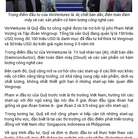
Khu CNC Hòa Lạc
Liên kết
Lao động
Liên hệ
Trọng điểm đầu tư của VinVentures là: AI, chất bán dẫn, điện toán đám
mây và các sản phẩm có hàm lượng công nghệ cao
Môi trường
VinVentures là Quỹ đầu tư công nghệ được tài trợ bởi tỷ phú Phạm Nhật
Quy hoạch - Xây dựng
Vượng và Tập đoàn Vingroup. Tổng tài sản Quỹ đang quản lý là 150 triệu
USD, trong đó 100 triệu USD là danh mục đã đầu tư kế thừa từ Vingroup
Ưu đãi đầu tư
và 50 triệu USD dự kiến giải ngân trong 3-5 năm tới.
Công nghệ và Sản phẩm
Trọng điểm đầu tư của VinVentures là: Trí tuệ nhân tạo (AI), chất bán dẫn
(Semiconductor), điện toán đám mây (Cloud) và các sản phẩm có hàm
Văn bản khác
lượng công nghệ cao.
Bên cạnh đó, Quỹ cũng mở ra cơ hội cho các start-up ở các lĩnh vực khác
nếu có tiềm năng tăng trưởng, có khả năng cung cấp sản phẩm, dịch vụ
chất lượng, không nhất thiết giới hạn ở những start-up liên quan đến
Vingroup.
Phạm vi đầu tư của Quỹ trước mắt là thị trường Việt Nam, hướng tới các
start-up với đội ngũ sáng lập nội địa ở giai đoạn đầu (giai đoạn hạt
giống và giai đoạn Series A - giai đoạn 2 và 3/5 vòng gọi vốn start-up).
Trong tương lai, Quỹ sẽ mở rộng phạm vi tiếp cận tới những start-up
trong khu vực, đặc biệt là tại các thị trường có đặc điểm phát triển tương
đồng với Việt Nam như: Singapore, Indonesia và Philippines.
Về quy trình đầu tư, Quỹ và đơn vị được đầu tư sẽ thực hiện theo các
bước: Gặp gỡ, trao đổi thông tin, nghiên cứu sản phẩm, thị trường start-