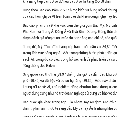
khả năng tiếp cận cơ sở dữ liệu và cơ sở hạ tầng (56,58 điểm).
Cũng theo Báo cáo, năm 2023 chứng kiến sự bùng nổ với những 
của các hội nghị về AI trên toàn cầu đã khiến công nghệ này trở
Báo cáo phân chia 9 khu vực trên thế giới gồm Bắc Mỹ, Mỹ Lat
Phi, Nam và Trung Á, Đông Á và Thái Bình Dương. Đồng thời ph
được đánh giá tổng quan, mức độ sẵn sàng các chỉ số, các quốc
Trong đó, Mỹ đứng đầu bảng xếp hạng toàn cầu với 84,80 điểm 
trong lĩnh vực công nghệ. Một trong những bước phát triển qu
sách AI, trong đó có việc công bố sắc lệnh về phát triển và sử
Tổng thống Joe Biden.
Singapore xếp thứ hai (81,97 điểm) thế giới và dẫn đầu khu vự
phủ (90,40) và dữ liệu và cơ sở hạ tầng (89,32). Điều này phả
khung rủi ro về AI, thử nghiệm riêng chatbot hoạt động tươ
người dùng cũng như hỗ trợ doanh nghiệp sử dụng và bảo vệ dữ 
Các quốc gia khác trong top 5 là nhóm Tây Âu gồm Anh (thứ b
điểm), phản ánh thực tế rằng Bắc Mỹ và Tây Âu là những khu vự