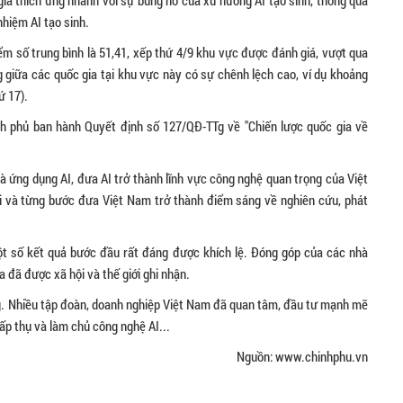
ia thích ứng nhanh với sự bùng nổ của xu hướng AI tạo sinh, thông qua
nhiệm AI tạo sinh.
 số trung bình là 51,41, xếp thứ 4/9 khu vực được đánh giá, vượt qua
 giữa các quốc gia tại khu vực này có sự chênh lệch cao, ví dụ khoảng
ứ 17).
h phủ ban hành Quyết định số 127/QĐ-TTg về "Chiến lược quốc gia về
à ứng dụng AI, đưa AI trở thành lĩnh vực công nghệ quan trọng của Việt
i và từng bước đưa Việt Nam trở thành điểm sáng về nghiên cứu, phát
ột số kết quả bước đầu rất đáng được khích lệ. Đóng góp của các nhà
 đã được xã hội và thế giới ghi nhận.
. Nhiều tập đoàn, doanh nghiệp Việt Nam đã quan tâm, đầu tư mạnh mẽ
ấp thụ và làm chủ công nghệ AI...
Nguồn: www.chinhphu.vn