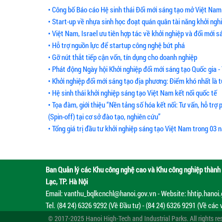
• Công bố Báo cáo Hệ sinh thái Đổi mới sáng tạo mở Việt Na
• Start-up về nhựa sinh học đoạt quán quân tài năng khởi ngh
• Việt Nam, Israel ưu tiên hợp tác về khởi nghiệp và đổi mới s
• Hỗ trợ nguồn lực để startup công nghệ bứt phá
• Gỡ nút thắt tiếp cận vốn, tín dụng cho doanh nghiệp
• Phát động Ngày hội Khởi nghiệp đổi mới sáng tạo Quốc gia 
• Khởi nghiệp đổi mới sáng tạo địa phương: Điểm khó nhất là 
• Hệ sinh thái khởi nghiệp sáng tạo Việt Nam kết nối quốc tế
• Tọa đàm, giới thiệu “Nền tảng số hóa kết nối: Tư vấn, hỗ trợ
(Spin-off) tại cơ sở đào tạo, nghiên cứu”
• Tổng giá trị đầu tư khởi nghiệp sáng tạo Việt Nam trong 03
Ban Quản lý các Khu công nghệ cao và Khu công nghiệp thành 
Lạc, TP. Hà Nội
Email: vanthu_bqlkcnchl@hanoi.gov.vn - Website: hhtip.hanoi
Tel. (84 24) 6326 9292 (Về Đầu tư) - (84 24) 6326 9291 (Về các 
© 2017-2025 Hanoi High-Tech and Industrial Parks. All rights re