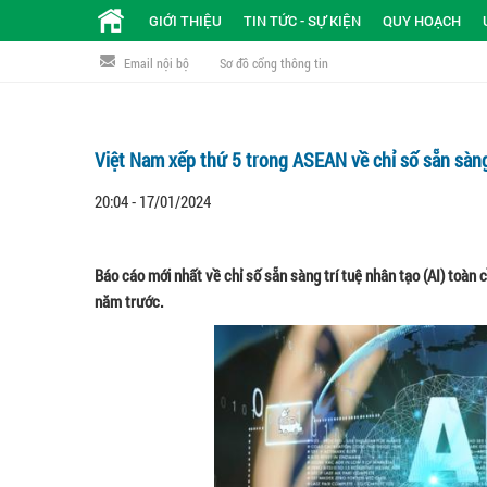
GIỚI THIỆU
TIN TỨC - SỰ KIỆN
QUY HOẠCH
Email nội bộ
Sơ đồ cổng thông tin
Việt Nam xếp thứ 5 trong ASEAN về chỉ số sẵn sàng
20:04 - 17/01/2024
Báo cáo mới nhất về chỉ số sẵn sàng trí tuệ nhân tạo (AI) toà
năm trước.