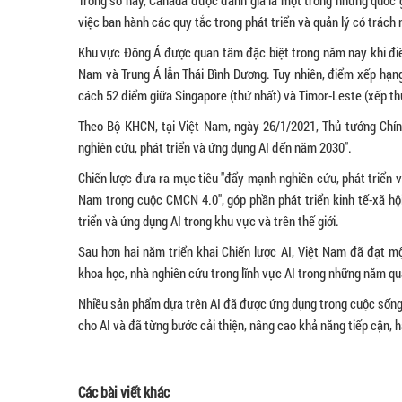
Trong số này, Canada được đánh giá là một trong những quốc g
việc ban hành các quy tắc trong phát triển và quản lý có trách 
Khu vực Đông Á được quan tâm đặc biệt trong năm nay khi điểm
Nam và Trung Á lẫn Thái Bình Dương. Tuy nhiên, điểm xếp hạng
cách 52 điểm giữa Singapore (thứ nhất) và Timor-Leste (xếp th
Theo Bộ KHCN, tại Việt Nam, ngày 26/1/2021, Thủ tướng Chín
nghiên cứu, phát triển và ứng dụng AI đến năm 2030".
Chiến lược đưa ra mục tiêu "đẩy mạnh nghiên cứu, phát triển v
Nam trong cuộc CMCN 4.0", góp phần phát triển kinh tế-xã hộ
triển và ứng dụng AI trong khu vực và trên thế giới.
Sau hơn hai năm triển khai Chiến lược AI, Việt Nam đã đạt m
khoa học, nhà nghiên cứu trong lĩnh vực AI trong những năm qua
Nhiều sản phẩm dựa trên AI đã được ứng dụng trong cuộc sống
cho AI và đã từng bước cải thiện, nâng cao khả năng tiếp cận, h
Các bài viết khác