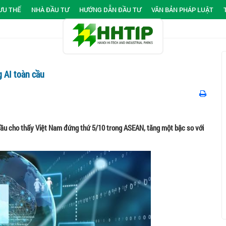
ƯU THẾ
NHÀ ĐẦU TƯ
HƯỚNG DẪN ĐẦU TƯ
VĂN BẢN PHÁP LUẬT
 AI toàn cầu
n cầu cho thấy Việt Nam đứng thứ 5/10 trong ASEAN, tăng một bậc so với