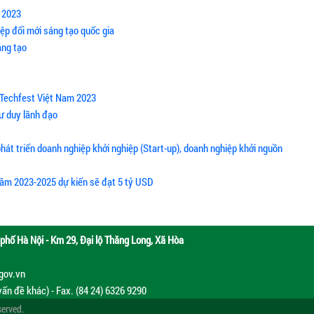
m 2023
iệp đổi mới sáng tạo quốc gia
áng tạo
- Techfest Việt Nam 2023
tư duy lãnh đạo
 phát triển doanh nghiệp khởi nghiệp (Start-up), doanh nghiệp khởi nguồn
 năm 2023-2025 dự kiến sẽ đạt 5 tỷ USD
phố Hà Nội - Km 29, Đại lộ Thăng Long, Xã Hòa
.gov.vn
vấn đề khác) - Fax. (84 24) 6326 9290
served.