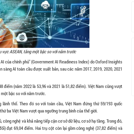
khu vực ASEAN, tăng một bậc so với năm trước
 AI của chính phủ" (Government AI Readiness Index) do Oxford Insights
sẵn sàng AI toàn cầu được xuất bản, sau các năm 2017, 2019, 2020, 2021
48 điểm (năm 2022 là 53,96 và 2021 là 51,82 điểm). Việt Nam cũng vượt
g một bậc so với năm trước.
 lãnh thổ. Theo đó so với toàn cầu, Việt Nam đứng thứ 59/193 quốc
 thứ ba Việt Nam vượt qua ngưỡng trung bình của thế giới.
, công nghệ và khả năng tiếp cận cơ sở dữ liệu, cơ sở hạ tầng. Trong đó,
đổi) đạt 69,04 điểm. Hai trụ cột còn lại gồm công nghệ (37,82 điểm) và