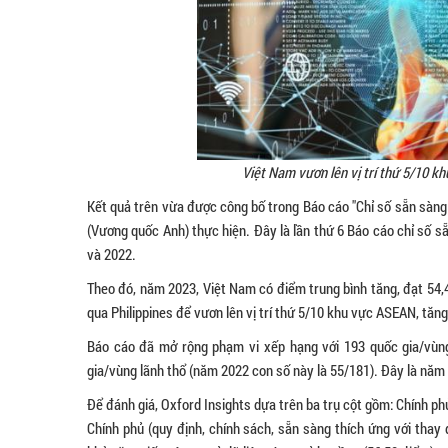
Việt Nam vươn lên vị trí thứ 5/10 
Kết quả trên vừa được công bố trong Báo cáo "Chỉ số sẵn sàng
(Vương quốc Anh) thực hiện. Đây là lần thứ 6 Báo cáo chỉ số 
và 2022.
Theo đó, năm 2023, Việt Nam có điểm trung bình tăng, đạt 54,
qua Philippines để vươn lên vị trí thứ 5/10 khu vực ASEAN, tăn
Báo cáo đã mở rộng phạm vi xếp hạng với 193 quốc gia/vùng
gia/vùng lãnh thổ (năm 2022 con số này là 55/181). Đây là năm
Để đánh giá, Oxford Insights dựa trên ba trụ cột gồm: Chính phủ
Chính phủ (quy định, chính sách, sẵn sàng thích ứng với thay 