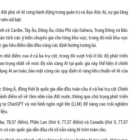
đột phá về AI cùng hành động trong quản trị và đạo đức AI, sự gia tăng
 nên nổi bật.
inh và Caribe, Tây Âu, Đông Âu, châu Phi cận Sahara, Trung Đông và Bắc
ân tích các ý kiến chuyên gia cho từng khu vực, trong đó mỗi khu vực
 gia tiêu điểm dẫn đầu cùng các định hướng tương lai.
nhờ điểm cao ở cả ba trụ cột, trong đó vượt trội ở tốc độ phát triển
an trọng nhất về mức độ sẵn sàng AI tại quốc gia này thể hiện ở chính
 dụng AI an toàn, bảo mật cùng các quy định rõ ràng tiêu chuẩn về AI của
c Đông Á, đồng thời là quốc gia dẫn đầu toàn cầu ở cả hai trụ cột Chính
n ánh điểm số về tầm nhìn của đất nước, thông qua chú trọng phát triển
ng tự ChatGPT và mô hình ngôn ngữ lớn (LLM) để nâng cao trải nghiệm
liệu.
a, 78,57 điểm), Phần Lan (thứ 4, 77,37 điểm) và Canada (thứ 5, 77,07
c có các quốc gia dẫn đầu chỉ số sẵn sàng AI trên toàn cầu.