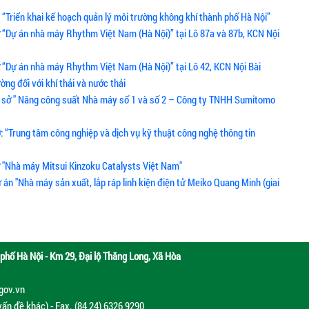
vụ “Triển khai kế hoạch quản lý môi trường không khí thành phố Hà Nội”
ở “Dự án nhà máy Rhythm Việt Nam (Hà Nội)” tại Lô 87a và 87b, KCN Nội
ở “Dự án nhà máy Rhythm Việt Nam (Hà Nội)” tại Lô 42, KCN Nội Bài
ờng đối với khí thải và nước thải
 cơ sở " Nâng công suất Nhà máy số 1 và số 2 – Công ty TNHH Sumitomo
: “Trung tâm công nghiệp và dịch vụ kỹ thuật công nghệ thông tin
ở "Nhà máy Mitsui Kinzoku Catalysts Việt Nam"
 án "Nhà máy sản xuất, lắp ráp linh kiện điện tử Meiko Quang Minh (giai
phố Hà Nội - Km 29, Đại lộ Thăng Long, Xã Hòa
.gov.vn
vấn đề khác) - Fax. (84 24) 6326 9290