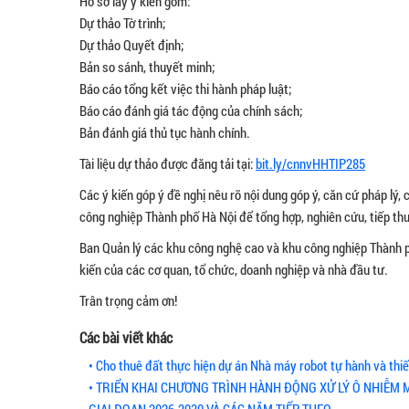
Hồ sơ lấy ý kiến gồm:
Dự thảo Tờ trình;
Dự thảo Quyết định;
Bản so sánh, thuyết minh;
Báo cáo tổng kết việc thi hành pháp luật;
Báo cáo đánh giá tác động của chính sách;
Bản đánh giá thủ tục hành chính.
Tài liệu dự thảo được đăng tải tại:
bit.ly/cnnvHHTIP285
Các ý kiến góp ý đề nghị nêu rõ nội dung góp ý, căn cứ pháp lý,
công nghiệp Thành phố Hà Nội để tổng hợp, nghiên cứu, tiếp thu
Ban Quản lý các khu công nghệ cao và khu công nghiệp Thành 
kiến của các cơ quan, tổ chức, doanh nghiệp và nhà đầu tư.
Trân trọng cảm ơn!
Các bài viết khác
• Cho thuê đất thực hiện dự án Nhà máy robot tự hành và thiế
• TRIỂN KHAI CHƯƠNG TRÌNH HÀNH ĐỘNG XỬ LÝ Ô NHIỄM 