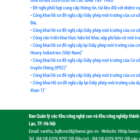
GIAI ĐOẠN 2026-2030 VÀ CÁC NĂM TIẾP THEO
• Đề nghị phối hợp cung cấp thông tin, tài liệu đối với nhiệm 
• Công khai hồ sơ đề nghị cấp Giấy phép môi trường của cơ s
Bài,
• Công khai hồ sơ đề nghị cấp Giấy phép môi trường của cơ s
• Công văn triển khai thực hiện kê khai, nộp phí bảo vệ môi trư
• Công khai hồ sơ đề nghị cấp lại Giấy phép môi trường của
Heavy Industries (Việt Nam)"
• Công khai hồ sơ đề nghị cấp Giấy phép môi trường của Cơ sở
truyền thông (IPEC)”
• Công khai hồ sơ đề nghị cấp Giấy phép môi trường của cơ s
• Công khai Hồ sơ đề nghị cấp lại Giấy phép môi trường của dự
đoạn 1)"
Ban Quản lý các Khu công nghệ cao và Khu công nghiệp thành 
Lạc, TP. Hà Nội
Email: vanthu_bqlkcnchl@hanoi.gov.vn - Website: hhtip.hanoi
Tel. (84 24) 6326 9292 (Về Đầu tư) - (84 24) 6326 9291 (Về các 