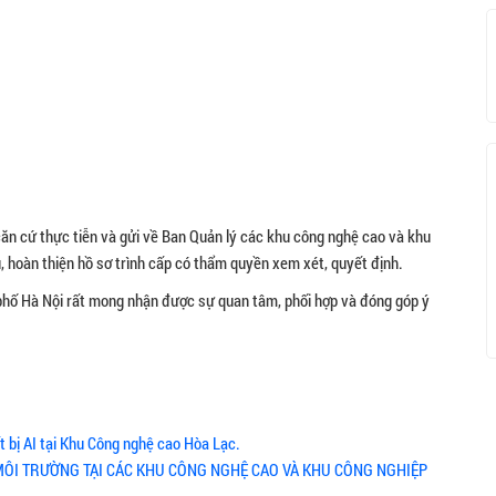
 căn cứ thực tiễn và gửi về Ban Quản lý các khu công nghệ cao và khu
, hoàn thiện hồ sơ trình cấp có thẩm quyền xem xét, quyết định.
phố Hà Nội rất mong nhận được sự quan tâm, phối hợp và đóng góp ý
t bị AI tại Khu Công nghệ cao Hòa Lạc.
MÔI TRƯỜNG TẠI CÁC KHU CÔNG NGHỆ CAO VÀ KHU CÔNG NGHIỆP