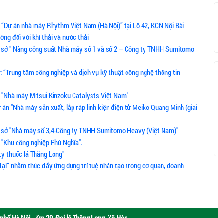
ở “Dự án nhà máy Rhythm Việt Nam (Hà Nội)” tại Lô 42, KCN Nội Bài
ờng đối với khí thải và nước thải
 cơ sở " Nâng công suất Nhà máy số 1 và số 2 – Công ty TNHH Sumitomo
: “Trung tâm công nghiệp và dịch vụ kỹ thuật công nghệ thông tin
ở "Nhà máy Mitsui Kinzoku Catalysts Việt Nam"
 án "Nhà máy sản xuất, lắp ráp linh kiện điện tử Meiko Quang Minh (giai
 cơ sở "Nhà máy số 3,4-Công ty TNHH Sumitomo Heavy (Việt Nam)"
ở "Khu công nghiệp Phú Nghĩa".
ty thuốc lá Thăng Long"
 đại” nhằm thúc đẩy ứng dụng trí tuệ nhân tạo trong cơ quan, doanh
phố Hà Nội - Km 29, Đại lộ Thăng Long, Xã Hòa