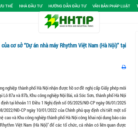
ƯU THẾ
NHÀ ĐẦU TƯ
HƯỚNG DẪN ĐẦU TƯ
VĂN BẢN PHÁP LUẬT
 của cơ sở “Dự án nhà máy Rhythm Việt Nam (Hà Nội)” tại
ng nghiệp thành phố Hà Nội nhận được hồ sơ đề nghị cấp Giấy phép môi
i Lô 87a và 87b, Khu công nghiệp Nội Bài, xã Sóc Sơn, thành phố Hà Nội
định tại khoản 11 Điều 1 Nghị định số 05/2025/NĐ-CP ngày 06/01/2025
08/2022/NĐ-CP ngày 10/01/2022 của Chính phủ quy định chi tiết một số
hệ cao và Khu công nghiệp thành phố Hà Nội công khai nội dung báo cáo
Rhythm Việt Nam (Hà Nội)" để các tổ chức, cá nhân có liên quan được