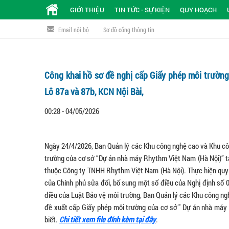
GIỚI THIỆU
TIN TỨC - SỰ KIỆN
QUY HOẠCH
Email nội bộ
Sơ đồ cổng thông tin
Công khai hồ sơ đề nghị cấp Giấy phép môi trường
Lô 87a và 87b, KCN Nội Bài,
00:28 - 04/05/2026
Ngày 24/4/2026, Ban Quản lý các Khu công nghệ cao và Khu cô
trường của cơ sở “Dự án nhà máy Rhythm Việt Nam (Hà Nội)” tạ
thuộc Công ty TNHH Rhythm Việt Nam (Hà Nội). Thực hiện quy 
của Chính phủ sửa đổi, bổ sung một số điều của Nghị định số 
điều của Luật Bảo vệ môi trường, Ban Quản lý các Khu công ng
đề xuất cấp Giấy phép môi trường của cơ sở " Dự án nhà máy 
biết.
Chi tiết xem file đính kèm tại đây
.