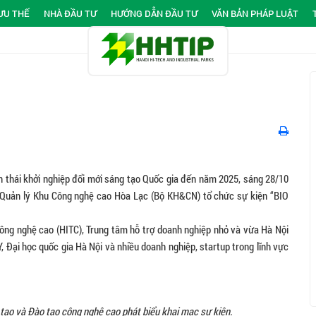
ƯU THẾ
NHÀ ĐẦU TƯ
HƯỚNG DẪN ĐẦU TƯ
VĂN BẢN PHÁP LUẬT
nh thái khởi nghiệp đổi mới sáng tạo Quốc gia đến năm 2025, sáng 28/10
 Quản lý Khu Công nghệ cao Hòa Lạc (Bộ KH&CN) tổ chức sự kiện “BIO
ng nghệ cao (HITC), Trung tâm hỗ trợ doanh nghiệp nhỏ và vừa Hà Nội
, Đại học quốc gia Hà Nội và nhiều doanh nghiệp, startup trong lĩnh vực
o và Đào tạo công nghệ cao phát biểu khai mạc sự kiện.