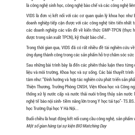
là công nghệ sinh học, công nghệ bào chế và các công nghệ liê
VIDS là đơn vị kết nối với các cơ quan quản lý khoa học như 
doanh nghiệp tiếp cận được với các công nghệ tiên tiến nhất 
các doanh nghiệp các vấn đề về kiến thức GMP-TPCN (thực hà
dược trong sản xuất TPCN), kỹ thuật bào chế…
Trong thời gian qua, VIDS đã có rất nhiều đề tài nghiên cứu 
ứng dụng thành công trong các sản phẩm hỗ trợ chăm sóc sức
Sau những bài trình bày là đến các phiên thảo luận theo từ
liệu và môi trường, Khoa học và sự sống. Các bài thuyết trìn
tâm như: “Đinh hướng và hợp tác nghiên cứu phát triển sản p
Thiện Thương, Trưởng Phòng CNSH, Viện Khoa học và Công ngh
thống xử lý nước cấp và nước thải nuôi trồng thủy sản nước
nghệ tế bào nội sinh- tiềm năng lớn trong Y học tái tạo”- TS.B
học Trường Đại học Y Hà Nội...
Buổi chiều là hoạt động kết nối cung cầu công nghệ, sản phẩm 
Một số gian hàng tại sự kiện BIO Matching Day