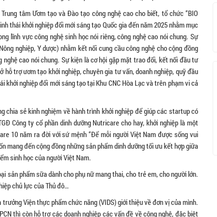
 Trung tâm Ươm tạo và Đào tạo công nghệ cao cho biết, tổ chức “BIO
sinh thái khởi nghiệp đổi mới sáng tạo Quốc gia đến năm 2025 nhằm mục
ong lĩnh vực công nghệ sinh học nói riêng, công nghệ cao nói chung. Sự
 (Nông nghiệp, Y dược) nhằm kết nối cung cầu công nghệ cho cộng đồng
ông nghệ cao nói chung. Sự kiện là cơ hội gặp mặt trao đổi, kết nối đầu tư
 hỗ trợ ươm tạo khởi nghiệp, chuyên gia tư vấn, doanh nghiệp, quỹ đầu
hái khởi nghiệp đổi mới sáng tạo tại Khu CNC Hòa Lạc và trên phạm vi cả
g chia sẻ kinh nghiệm về hành trình khởi nghiệp để giúp các startup có
GĐ Công ty cổ phần dinh dưỡng Nutricare cho hay, khởi nghiệp là một
care 10 năm ra đời với sứ mệnh “Để mỗi người Việt Nam được sống vui
uốn mang đến cộng đồng những sản phẩm dinh dưỡng tối ưu kết hợp giữa
điểm sinh học của người Việt Nam.
loại sản phẩm sữa dành cho phụ nữ mang thai, cho trẻ em, cho người lớn.
hiệp chủ lực của Thủ đô…
 trưởng Viện thực phẩm chức năng (VIDS) giới thiệu về đơn vị của mình.
CN thì còn hỗ trợ các doanh nghiệp các vấn đề về công nghệ, đặc biệt