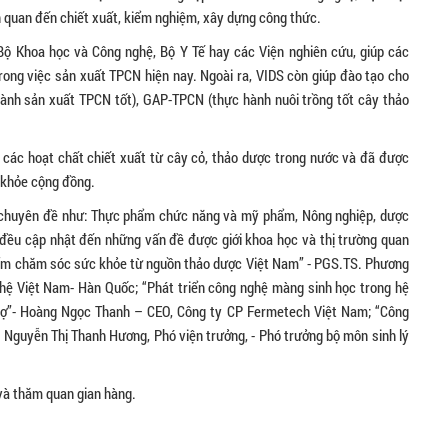
n quan đến chiết xuất, kiểm nghiệm, xây dựng công thức.
Bộ Khoa học và Công nghệ, Bộ Y Tế hay các Viện nghiên cứu, giúp các
trong việc sản xuất TPCN hiện nay. Ngoài ra, VIDS còn giúp đào tạo cho
nh sản xuất TPCN tốt), GAP-TPCN (thực hành nuôi trồng tốt cây thảo
về các hoạt chất chiết xuất từ cây cỏ, thảo dược trong nước và đã được
 khỏe cộng đồng.
ng chuyên đề như: Thực phẩm chức năng và mỹ phẩm, Nông nghiệp, dược
h đều cập nhật đến những vấn đề được giới khoa học và thị trường quan
hẩm chăm sóc sức khỏe từ nguồn thảo dược Việt Nam” - PGS.TS. Phương
ệ Việt Nam- Hàn Quốc; “Phát triển công nghệ màng sinh học trong hệ
 lợ”- Hoàng Ngọc Thanh – CEO, Công ty CP Fermetech Việt Nam; “Công
S. Nguyễn Thị Thanh Hương, Phó viện trưởng, - Phó trưởng bộ môn sinh lý
và thăm quan gian hàng.