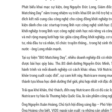
Phát biểu khai mạc sự kiện, ông Nguyễn Đức Long, Giám đốc
Matching Day” nằm trong nhiệm vụ triển khai Đề án Hỗ trợ hệ 
đích kết nối cung cầu công nghệ cho cộng đồng khởi nghiệp tr
kiện dành cho các startup trong lĩnh vực công nghệ sinh học
khởi nghiệp trong lĩnh vực công nghệ sinh học nói riêng và c
và mở rộng mạng lưới hợp tác giữa cộng đồng khởi nghiệp, cơ sở
tư, nhà đầu tư cá nhân, tổ chức truyền thông… trong hệ sinh t
nước - ông Long nhấn mạnh.
Tại sự kiện “BIO Matching Day”, nhiều doanh nghiệp đã có nhữn
được bài học qúy báu. Ths.BS dinh dưỡng Nguyễn Đức Minh, T
hành trình và mỗi doanh nghiệp có cách khác nhau. Với Nutri
khỏe trong suốt cuộc đời”, sự cam kết này, Nutricare mong m
thành tựu khoa học dinh dưỡng thế giới, phù hợp nhất với đặc 
Trải qua khó khăn, thử thách, đến nay Nutricare đã có đủ các 
Nutricare tự hào là Thương hiệu Quốc Gia, là sản phẩm công ng
Ông Nguyễn Xuân Hoàng, Chủ tịch hội đồng sáng lập – Phó Viện
Ông Hoàng cho biết, VIDS ngoài sản xuất ra những sản phẩm TP