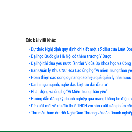
Các bài viết khác
• Dự thảo Nghị định quy định chi tiết một số điều của Luật Doa
• Đại học Quốc gia Hà Nội có thêm trường Y Dược
• Đại hội thi đua yêu nước lần thứ V của Bộ Khoa học và Công
• Ban Quản lý Khu CNC Hòa Lạc ủng hộ “Vì miền Trung thân y
• Hoàn thiện các công cụ nâng cao hiệu quả quản lý nhà nước
• Danh mục ngành, nghề đặc biệt ưu đãi đầu tư
• Phát động và ủng hộ “Vì Miền Trung thân yêu”
• Hướng dẫn đăng ký doanh nghiệp qua mạng thông tin điện t
• Đề xuất mới về ưu đãi thuế TNDN với sản xuất sản phẩm côn
• Thư mời tham dự Hội Nghị Giao Thương với các Doanh nghi