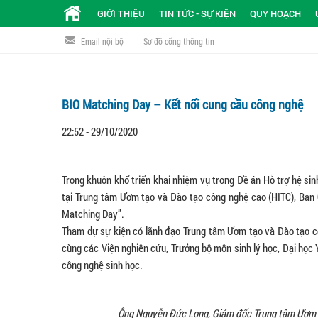
GIỚI THIỆU
TIN TỨC - SỰ KIỆN
QUY HOẠCH
Email nội bộ
Sơ đồ cổng thông tin
BIO Matching Day – Kết nối cung cầu công nghệ
22:52 - 29/10/2020
Trong khuôn khổ triển khai nhiệm vụ trong Đề án Hỗ trợ hệ si
tại Trung tâm Ươm tạo và Đào tạo công nghệ cao (HITC), Ban
Matching Day”.
Tham dự sự kiện có lãnh đạo Trung tâm Ươm tạo và Đào tạo cô
cùng các Viện nghiên cứu, Trưởng bộ môn sinh lý học, Đại học Y
công nghệ sinh học.
Ông Nguyễn Đức Long, Giám đốc Trung tâm Ươm tạ