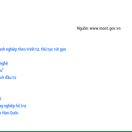
Nguồn: www.most.gov.vn
nh nghiệp theo trình tự, thủ tục rút gọn
 nghệ
êu”
 về đầu tư
ử
g nghiệp hỗ trợ
ệp Hàn Quốc