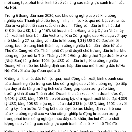
mới sáng tạo, phát triển kinh tế số và nâng cao năng lực cạnh tranh của
Hà Nội.
Trong 6 tháng đầu năm 2026, các khu công nghệ cao và khu công
nghiệp của Thành phố tiếp tục ghi nhận nhiều kết quả nổi bật về thu hút
đầu tư và phát triển sản xuất kinh doanh. Tổng vốn đầu tư thu hút đạt
848,5 triệu USD, bằng 116% kế hoạch năm. Đáng chú ý, Dự án Nhà máy
sản xuất linh kiện bán dẫn Viettel tại Khu Công nghệ cao Hòa Lạc với quy
mô khoảng 27 ha, tổng vốn đầu tư khoảng 1,3 tỷ USD đã được khởi
công, tạo nền tảng hình thành cụm công nghiệp bán dẫn - điện tử của
Thủ đô. Cùng với đó, Thành phố đã phê duyệt chủ trương đầu tư hai khu
công nghiệp mới là Tiến Thắng và Phù Đổng, đồng thời Tập đoàn Meiko
(Nhật Bản) tăng thêm 190 triệu USD vốn đầu tư tại Khu công nghiệp
Quang Minh, tiếp tục khẳng định sức hấp dẫn của môi trường đầu tư Hà
Nội đối với các tập đoàn quốc tế.
Không chỉ thu hút đầu tư hiệu quả, hoạt động sản xuất, kinh doanh của
các doanh nghiệp trong các khu công nghệ cao và khu công nghiệp tiếp
tục duy trì đà tăng trưởng tích cực, đóng góp quan trọng vào tăng
trưởng kinh tế của Thành phố. Doanh thu sản xuất - kinh doanh ước đạt
6,698 tỷ USD, tăng 109,3% so với cùng kỳ; kim ngạch xuất khẩu đạt 4,039
tỷ USD, tăng 108,8%; nộp ngân sách đạt 313 triệu USD, tăng 120% so với
cùng kỳ năm trước. Những kết quả này tiếp tục khẳng định vai trò của
các khu công nghệ cao và khu công nghiệp là động lực quan trọng
trong phát triển công nghiệp, thúc đẩy xuất khẩu, thu hút đầu tư chất
lượng cao và nâng cao năng lực cạnh tranh của nền kinh tế Thủ đô.
Không chỉ tập trung thu hút đầu tư và hỗ trợ doanh nghiệp phát triển sản