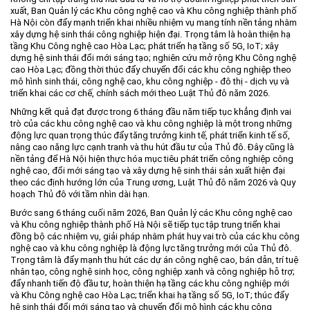
xuất, Ban Quản lý các Khu công nghệ cao và Khu công nghiệp thành phố
Hà Nội còn đẩy mạnh triển khai nhiều nhiệm vụ mang tính nền tảng nhằm
xây dựng hệ sinh thái công nghiệp hiện đại. Trọng tâm là hoàn thiện hạ
tầng Khu Công nghệ cao Hòa Lạc; phát triển hạ tầng số 5G, IoT; xây
dựng hệ sinh thái đổi mới sáng tạo; nghiên cứu mở rộng Khu Công nghệ
cao Hòa Lạc; đồng thời thúc đẩy chuyển đổi các khu công nghiệp theo
mô hình sinh thái, công nghệ cao, khu công nghiệp - đô thị - dịch vụ và
triển khai các cơ chế, chính sách mới theo Luật Thủ đô năm 2026.
Những kết quả đạt được trong 6 tháng đầu năm tiếp tục khẳng định vai
trò của các khu công nghệ cao và khu công nghiệp là một trong những
động lực quan trọng thúc đẩy tăng trưởng kinh tế, phát triển kinh tế số,
nâng cao năng lực cạnh tranh và thu hút đầu tư của Thủ đô. Đây cũng là
nền tảng để Hà Nội hiện thực hóa mục tiêu phát triển công nghiệp công
nghệ cao, đổi mới sáng tạo và xây dựng hệ sinh thái sản xuất hiện đại
theo các định hướng lớn của Trung ương, Luật Thủ đô năm 2026 và Quy
hoạch Thủ đô với tầm nhìn dài hạn.
Bước sang 6 tháng cuối năm 2026, Ban Quản lý các Khu công nghệ cao
và Khu công nghiệp thành phố Hà Nội sẽ tiếp tục tập trung triển khai
đồng bộ các nhiệm vụ, giải pháp nhằm phát huy vai trò của các khu công
nghệ cao và khu công nghiệp là động lực tăng trưởng mới của Thủ đô.
Trọng tâm là đẩy mạnh thu hút các dự án công nghệ cao, bán dẫn, trí tuệ
nhân tạo, công nghệ sinh học, công nghiệp xanh và công nghiệp hỗ trợ;
đẩy nhanh tiến độ đầu tư, hoàn thiện hạ tầng các khu công nghiệp mới
và Khu Công nghệ cao Hòa Lạc; triển khai hạ tầng số 5G, IoT; thúc đẩy
hệ sinh thái đổi mới sáng tạo và chuyển đổi mô hình các khu công