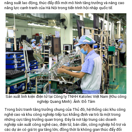
năng suất lao động, thúc đẩy đổi mới mô hình tăng trưởng và nâng cao
Môi trường
năng lực cạnh tranh của Hà Nội trong tiến trình hội nhập quốc tế.
Quy hoạch - Xây dựng
Ưu đãi đầu tư
Công nghệ và Sản phẩm
Văn bản khác
Sản xuất linh kiện điện tử tại Công ty TNHH Katolec Việt Nam (Khu công
nghiệp Quang Minh). Ảnh: Đỗ Tâm
Trong bức tranh tăng trưởng chung của Thủ đô, hệ thống các khu công
nghệ cao và khu công nghiệp tiếp tục khẳng định vai trò là một trong
những cực tăng trưởng quan trọng. Đây là nơi tập trung các doanh
nghiệp sản xuất công nghệ cao, điện tử, bán dẫn, công nghiệp hỗ trợ và
các dự án có giá trị gia tăng lớn; đồng thời là không gian thúc đẩy đổi