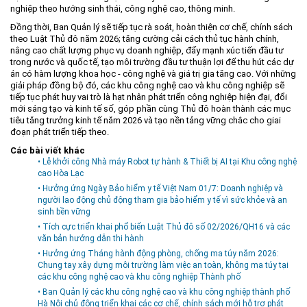
nghiệp theo hướng sinh thái, công nghệ cao, thông minh.
Đồng thời, Ban Quản lý sẽ tiếp tục rà soát, hoàn thiện cơ chế, chính sách
theo Luật Thủ đô năm 2026; tăng cường cải cách thủ tục hành chính,
nâng cao chất lượng phục vụ doanh nghiệp, đẩy mạnh xúc tiến đầu tư
trong nước và quốc tế, tạo môi trường đầu tư thuận lợi để thu hút các dự
án có hàm lượng khoa học - công nghệ và giá trị gia tăng cao. Với những
giải pháp đồng bộ đó, các khu công nghệ cao và khu công nghiệp sẽ
tiếp tục phát huy vai trò là hạt nhân phát triển công nghiệp hiện đại, đổi
mới sáng tạo và kinh tế số, góp phần cùng Thủ đô hoàn thành các mục
tiêu tăng trưởng kinh tế năm 2026 và tạo nền tảng vững chắc cho giai
đoạn phát triển tiếp theo.
Các bài viết khác
• Lễ khởi công Nhà máy Robot tự hành & Thiết bị AI tại Khu công nghệ
cao Hòa Lạc
• Hưởng ứng Ngày Bảo hiểm y tế Việt Nam 01/7: Doanh nghiệp và
người lao động chủ động tham gia bảo hiểm y tế vì sức khỏe và an
sinh bền vững
• Tích cực triển khai phổ biến Luật Thủ đô số 02/2026/QH16 và các
văn bản hướng dẫn thi hành
• Hưởng ứng Tháng hành động phòng, chống ma túy năm 2026:
Chung tay xây dựng môi trường làm việc an toàn, không ma túy tại
các khu công nghệ cao và khu công nghiệp Thành phố
• Ban Quản lý các khu công nghệ cao và khu công nghiệp thành phố
Hà Nội chủ động triển khai các cơ chế, chính sách mới hỗ trợ phát