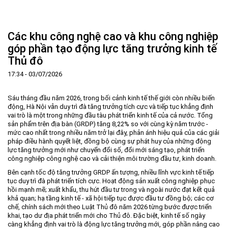
Trang Chủ
Giới thiệu
▼
Các khu công nghệ cao và khu công nghiệp
Tin tức - sự kiện
Lịch sử hình thành và phát triển
▼
góp phần tạo động lực tăng trưởng kinh tế
Thủ đô
Quy hoạch
Tầm nhìn - Sứ mệnh
Ban Quản lý Khu
▼
17:34 - 03/07/2026
Ưu thế
Lãnh đạo Ban Quản lý
Chính sách mới
Quy hoạch tổng thể
▼
Nhà đầu tư
Cơ cấu tổ chức
Doanh nghiệp
Quy hoạch khu chức năng
Vị trí
Sáu tháng đầu năm 2026, trong bối cảnh kinh tế thế giới còn nhiều biến
động, Hà Nội vẫn duy trì đà tăng trưởng tích cực và tiếp tục khẳng định
Hướng dẫn đầu tư
Chức năng, nhiệm vụ
Hợp tác quốc tế
Cơ sở hạ tầng
▼
vai trò là một trong những đầu tàu phát triển kinh tế của cả nước. Tổng
sản phẩm trên địa bàn (GRDP) tăng 8,22% so với cùng kỳ năm trước -
Văn bản pháp luật
Đào tạo và Nghiên cứu
Cơ chế ưu đãi đầu tư
Trình tự, thủ tục đầu tư
▼
mức cao nhất trong nhiều năm trở lại đây, phản ánh hiệu quả của các giải
pháp điều hành quyết liệt, đồng bộ cùng sự phát huy của những động
Thông báo
Cách mạng công nghiệp lần thứ 4
Cơ chế Một cửa
Tiêu chí đầu tư
Các thủ tục hành chính
▼
lực tăng trưởng mới như chuyển đổi số, đổi mới sáng tạo, phát triển
Dữ liệu mở
Nguồn nhân lực
Lĩnh vực đầu tư
Doanh nghiệp
Thông báo chung
công nghiệp công nghệ cao và cải thiện môi trường đầu tư, kinh doanh.
Bên cạnh tốc độ tăng trưởng GRDP ấn tượng, nhiều lĩnh vực kinh tế tiếp
FAQs
Quản lý và vận hành dự án đầu tư
Đất đai
Tuyển dụng
tục duy trì đà phát triển tích cực. Hoạt động sản xuất công nghiệp phục
hồi mạnh mẽ; xuất khẩu, thu hút đầu tư trong và ngoài nước đạt kết quả
Liên hệ - Liên kết
Đầu tư
Công khai ngân sách
▼
khả quan; hạ tầng kinh tế - xã hội tiếp tục được đầu tư đồng bộ; các cơ
chế, chính sách mới theo Luật Thủ đô năm 2026 từng bước được triển
Khu CNC Hòa Lạc
Liên kết
khai, tạo dư địa phát triển mới cho Thủ đô. Đặc biệt, kinh tế số ngày
Lao động
Liên hệ
càng khẳng định vai trò là động lực tăng trưởng mới, góp phần nâng cao