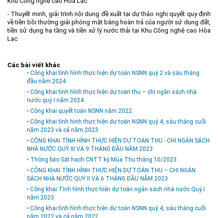
Khu Công nghệ cao Hòa Lạc
-
Thuyết minh, giải trình nội dung đề xuất tại dự thảo nghị quyết quy định
về tiền bồi thường giải phóng mặt bằng hoàn trả của người sử dụng đất,
tiền sử dụng hạ tầng và tiền xử lý nước thải tại Khu Công nghệ cao Hòa
Lạc
Các bài viết khác
• Công khai tình hình thực hiện dự toán NSNN quý 2 và sáu tháng
đầu năm 2024
• Công khai tình hình thực hiện dự toán thu – chi ngân sách nhà
nước quý I năm 2024
• Công khai quyết toán NSNN năm 2022
• Công khai tình hình thực hiện dự toán NSNN quý 4, sáu tháng cuối
năm 2023 và cả năm 2023
• CÔNG KHAI TÌNH HÌNH THỰC HIỆN DỰ TOÁN THU - CHI NGÂN SÁCH
NHÀ NƯỚC QUÝ III VÀ 9 THÁNG ĐẦU NĂM 2023
• Thông báo Sát hạch CNTT kỳ Mùa Thu tháng 10/2023
• CÔNG KHAI TÌNH HÌNH THỰC HIỆN DỰ TOÁN THU – CHI NGÂN
SÁCH NHÀ NƯỚC QUÝ II VÀ 6 THÁNG ĐẦU NĂM 2023
• Công khai Tình hình thực hiện dự toán ngân sách nhà nước Quý I
năm 2023
• Công khai tình hình thực hiện dự toán NSNN quý 4, sáu tháng cuối
năm 2022 và cả năm 2022