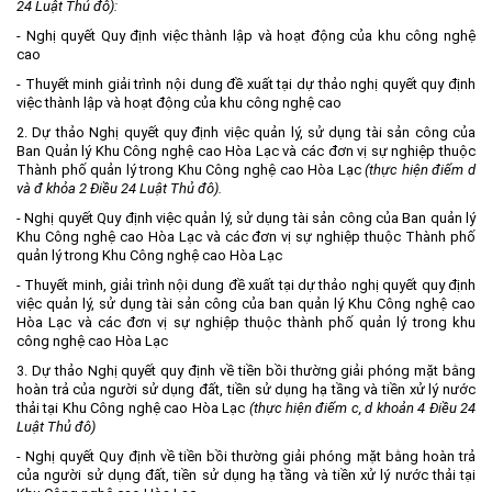
24 Luật Thủ đô):
Môi trường
-
Nghị quyết Quy định việc thành lập và hoạt động của khu công nghệ
cao
Quy hoạch - Xây dựng
-
Thuyết minh
giải trình nội dung đề xuất tại dự thảo nghị quyết quy định
Ưu đãi đầu tư
việc thành lập và hoạt động của khu công nghệ cao
Công nghệ và Sản phẩm
2. Dự thảo Nghị quyết quy định việc quản lý, sử dụng tài sản công của
Ban Quản lý Khu Công nghệ cao Hòa Lạc và các đơn vị sự nghiệp thuộc
Văn bản khác
Thành phố quản lý trong Khu Công nghệ cao Hòa Lạc
(thực hiện điểm d
và đ khỏa 2 Điều 24 Luật Thủ đô).
-
Nghị quyết Quy định việc quản lý, sử dụng tài sản công của Ban quản lý
Khu Công nghệ cao Hòa Lạc và các đơn vị sự nghiệp thuộc Thành phố
quản lý trong Khu Công nghệ cao Hòa Lạc
-
Thuyết minh, giải trình nội dung đề xuất tại dự thảo nghị quyết quy định
việc quản lý, sử dụng tài sản công của ban quản lý Khu Công nghệ cao
Hòa Lạc và các đơn vị sự nghiệp thuộc thành phố quản lý trong khu
công nghệ cao Hòa Lạc
3. Dự thảo Nghị quyết quy định về tiền bồi thường giải phóng mặt bằng
hoàn trả của người sử dụng đất, tiền sử dụng hạ tầng và tiền xử lý nước
thải tại Khu Công nghệ cao Hòa Lạc
(thực hiện điểm c, d khoản 4 Điều 24
Luật Thủ đô)
-
Nghị quyết Quy định về tiền bồi thường giải phóng mặt bằng hoàn trả
của người sử dụng đất, tiền sử dụng hạ tầng và tiền xử lý nước thải tại