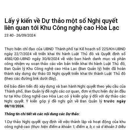
Trang Chủ
Giới thiệu
▼
Lấy ý kiến về Dự thảo một số Nghị quyết
Tin tức - sự kiện
Lịch sử hình thành và phát triển
▼
liên quan tới Khu Công nghệ cao Hòa Lạc
Quy hoạch
Tầm nhìn - Sứ mệnh
Ban Quản lý Khu
▼
23:40 - 26/09/2024
Ưu thế
Lãnh đạo Ban Quản lý
Chính sách mới
Quy hoạch tổng thể
▼
Thực hiện chỉ đạo của UBND Thành phố tại Kế hoạch số 225/KH-UBND
Nhà đầu tư
Cơ cấu tổ chức
Doanh nghiệp
Quy hoạch khu chức năng
Vị trí
ngày 22/7/2024 về triển khai thi hành Luật Thủ đô và Quyết định số
4582/QĐ-UBND ngày 30/8/2024 về việc ban hành danh mục và phân
Hướng dẫn đầu tư
Chức năng, nhiệm vụ
Hợp tác quốc tế
Cơ sở hạ tầng
▼
công nhiệm vụ soạn thảo các văn bản triển khai thi hành Luật Thủ đô,
Ban Quản lý Khu Công nghệ cao Hòa Lạc (Ban Quản lý) hiện đã hoàn
Văn bản pháp luật
Đào tạo và Nghiên cứu
Cơ chế ưu đãi đầu tư
Trình tự, thủ tục đầu tư
▼
thành xây dựng dự thảo 03 Nghị quyết triển khai thi thành Luật Thủ đô
(theo các đường link dưới đây).
Thông báo
Cách mạng công nghiệp lần thứ 4
Cơ chế Một cửa
Tiêu chí đầu tư
Các thủ tục hành chính
▼
Để bảo đảm tiến độ xây dựng và ban hành Nghị quyết theo yêu cầu của
Dữ liệu mở
Nguồn nhân lực
Lĩnh vực đầu tư
Doanh nghiệp
Thông báo chung
Thành phố, Ban Quản lý đề nghị các cơ quan, đơn vị thực hiện dự án đầu
tư tại Khu Công nghệ cao Hòa Lạc có ý kiến góp ý đối với dự thảo các
FAQs
Quản lý và vận hành dự án đầu tư
Đất đai
Tuyển dụng
Nghị quyết. Ý kiến góp ý đề nghị gửi về Ban Quản lý
trước ngày
08/10/2024.
Liên hệ - Liên kết
Đầu tư
Công khai ngân sách
▼
Thông tin chi tiết về các nội dung các Dự thảo:
Khu CNC Hòa Lạc
Liên kết
1.Dự thảo Nghị quyết quy định về việc thành lập và hoạt động của khu
công nghệ cao
(thực hiện điểm a khoản 1; điểm a, b, c và d khoản 3 Điều
Lao động
Liên hệ