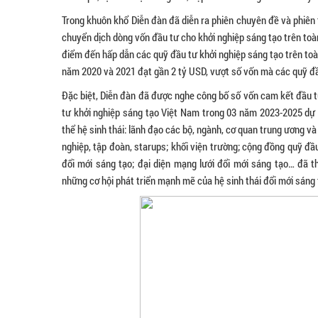
Trong khuôn khổ Diễn đàn đã diễn ra phiên chuyên đề và phiên
chuyển dịch dòng vốn đầu tư cho khởi nghiệp sáng tạo trên to
điểm đến hấp dẫn các quỹ đầu tư khởi nghiệp sáng tạo trên toàn 
năm 2020 và 2021 đạt gần 2 tỷ USD, vượt số vốn mà các quỹ đầ
Đặc biệt, Diễn đàn đã được nghe công bố số vốn cam kết đầu tư 
tư khởi nghiệp sáng tạo Việt Nam trong 03 năm 2023-2025 dự k
thể hệ sinh thái: lãnh đạo các bộ, ngành, cơ quan trung ương và
nghiệp, tập đoàn, starups; khối viện trường; cộng đồng quỹ đầ
đổi mới sáng tạo; đại diện mạng lưới đổi mới sáng tạo… đã t
những cơ hội phát triển mạnh mẽ của hệ sinh thái đổi mới sáng 