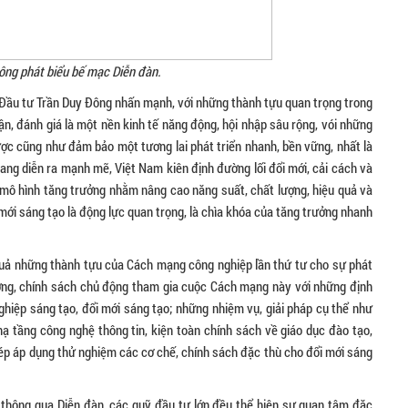
ông phát biểu bế mạc Diễn đàn.
à Đầu tư Trần Duy Đông nhấn mạnh, với những thành tựu quan trọng trong
ận, đánh giá là một nền kinh tế năng động, hội nhập sâu rộng, vói những
ợc cũng như đảm bảo một tương lai phát triển nhanh, bền vững, nhất là
ang diễn ra mạnh mẽ, Việt Nam kiên định đường lối đổi mới, cải cách và
ới mô hình tăng trưởng nhằm nâng cao năng suất, chất lượng, hiệu quả và
mới sáng tạo là động lực quan trọng, là chìa khóa của tăng trưởng nhanh
quả những thành tựu của Cách mạng công nghiệp lần thứ tư cho sự phát
ương, chính sách chủ động tham gia cuộc Cách mạng này với những định
ghiệp sáng tạo, đổi mới sáng tạo; những nhiệm vụ, giải pháp cụ thể như
hạ tầng công nghệ thông tin, kiện toàn chính sách về giáo dục đào tạo,
hép áp dụng thử nghiệm các cơ chế, chính sách đặc thù cho đổi mới sáng
 thông qua Diễn đàn, các quỹ đầu tư lớn đều thể hiện sự quan tâm đặc