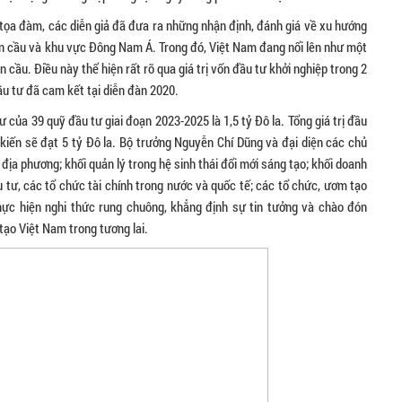
 tọa đàm, các diễn giả đã đưa ra những nhận định, đánh giá về xu hướng
àn cầu và khu vực Đông Nam Á. Trong đó, Việt Nam đang nổi lên như một
cầu. Điều này thể hiện rất rõ qua giá trị vốn đầu tư khởi nghiệp trong 2
u tư đã cam kết tại diễn đàn 2020.
của 39 quỹ đầu tư giai đoạn 2023-2025 là 1,5 tỷ Đô la. Tổng giá trị đầu
iến sẽ đạt 5 tỷ Đô la. Bộ trưởng Nguyễn Chí Dũng và đại diện các chủ
 địa phương; khối quản lý trong hệ sinh thái đổi mới sáng tạo; khối doanh
u tư, các tổ chức tài chính trong nước và quốc tế; các tổ chức, ươm tạo
hực hiện nghi thức rung chuông, khẳng định sự tin tưởng và chào đón
tạo Việt Nam trong tương lai.