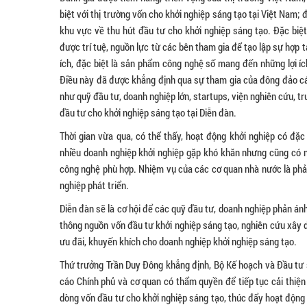
biệt với thị trường vốn cho khởi nghiệp sáng tạo tại Việt Nam; 
khu vực về thu hút đầu tư cho khởi nghiệp sáng tạo. Đặc biệt
được trí tuệ, nguồn lực từ các bên tham gia để tạo lập sự hợp
ích, đặc biệt là sản phẩm công nghệ số mang đến những lợi ích
Điều này đã được khẳng định qua sự tham gia của đông đảo các 
như quỹ đầu tư, doanh nghiệp lớn, startups, viện nghiên cứu, t
đầu tư cho khởi nghiệp sáng tạo tại Diễn đàn.
Thời gian vừa qua, có thể thấy, hoạt động khởi nghiệp có đặc
nhiều doanh nghiệp khởi nghiệp gặp khó khăn nhưng cũng có n
công nghệ phù hợp. Nhiệm vụ của các cơ quan nhà nước là phải
nghiệp phát triển.
Diễn đàn sẽ là cơ hội để các quỹ đầu tư, doanh nghiệp phản á
thông nguồn vốn đầu tư khởi nghiệp sáng tạo, nghiên cứu xây 
ưu đãi, khuyến khích cho doanh nghiệp khởi nghiệp sáng tạo.
Thứ trưởng Trần Duy Đông khẳng định, Bộ Kế hoạch và Đầu tư s
cáo Chính phủ và cơ quan có thẩm quyền để tiếp tục cải thiện
dòng vốn đầu tư cho khởi nghiệp sáng tạo, thúc đẩy hoạt động đ