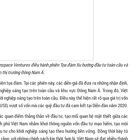
penspace Ventures điều hành phiên Tọa đàm Xu hướng đầu tư toàn cầu và
o thị trường Đông Nam Á.
iên tọa đàm. Tại các phiên này, các diễn giả đã đưa ra những nhận định,
nghiệp sáng tạo trên toàn cầu và khu vực Đông Nam Á. Trong đó, Việt
nghiệp sáng tạo trên toàn cầu. Điều này thể hiện rất rõ qua giá trị vốn
 USD, vượt số vốn mà các quỹ đầu tư đã cam kết tại Diễn đàn năm 2020.
các quan điểm thẳng thắn về đầu tư, tạo mối quan hệ mật thiết giữa các
nh phủ Việt Nam nhằm khơi thông nguồn vốn đầu tư mạo hiểm, tạo môi
u tư cho khởi nghiệp sáng tạo theo hướng bền vững. Đồng thời bày tỏ
ng, với những chính sách kịp thời, hợp lý, Việt Nam sẽ đạt nhiều thành