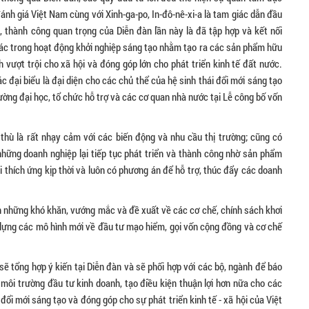
đánh giá Việt Nam cùng với Xinh-ga-po, In-đô-nê-xi-a là tam giác dẫn đầu
, thành công quan trọng của Diễn đàn lần này là đã tập hợp và kết nối
 tác trong hoạt động khởi nghiệp sáng tạo nhằm tạo ra các sản phẩm hữu
 vượt trội cho xã hội và đóng góp lớn cho phát triển kinh tế đất nước.
đại biểu là đại diện cho các chủ thể của hệ sinh thái đổi mới sáng tạo
rường đại học, tổ chức hỗ trợ và các cơ quan nhà nước tại Lễ công bố vốn
 thù là rất nhạy cảm với các biến động và nhu cầu thị trường; cũng có
hững doanh nghiệp lại tiếp tục phát triển và thành công nhờ sản phẩm
 thích ứng kịp thời và luôn có phương án để hỗ trợ, thúc đẩy các doanh
nh những khó khăn, vướng mắc và đề xuất về các cơ chế, chính sách khơi
dựng các mô hình mới về đầu tư mạo hiểm, gọi vốn cộng đồng và cơ chế
ẽ tổng hợp ý kiến tại Diễn đàn và sẽ phối hợp với các bộ, ngành để báo
 môi trường đầu tư kinh doanh, tạo điều kiện thuận lợi hơn nữa cho các
ổi mới sáng tạo và đóng góp cho sự phát triển kinh tế - xã hội của Việt