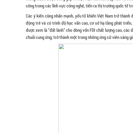
công trong các lĩnh vực công nghệ, tiến ra thị trường quốc tế tr
Các ý kiến cũng nhấn mạnh, yếu tố khiến Việt Nam trở thành đ
động trẻ và có trình độ học vấn cao, cơ sở hạ tầng phát triể
được xem là “đất lành” cho dòng vốn FDI chất lượng cao, các 
chuỗi cung ứng; trở thành một trong những ứng cử viên sáng g