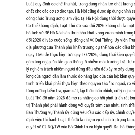
Luật quy định cơ chế thu hút, trọng dụng nhân lực chất lượng 
chất cho các cơ sở đào tạo. Hà Nội cũng được áp dụng chính sá
công chức Trung ương làm việc tại Hà Nội; đồng thời được quyề
Có thể khẳng định, Luật Thủ đô sửa đổi 2026 không chỉ là mộ
hội lịch sử để Hà Nội hiện thực hóa khát vọng vươn mình trong
đổi 2026 đi vào cuộc sống, đồng chí Vũ Đại Thắng, Ủy viên Tr
địa phương của Thành phố khẩn trương cụ thể hóa các điều k
ngày 15/6 để thực hiện từ ngày 1/7/2026, đồng thời kiên quyết 
gồm úng ngập, ùn tắc giao thông, ô nhiễm môi trường, trật tự
lý nghiêm trách nhiệm người đứng đầu nếu để xảy ra xây dựng 
lòng của người dân làm thước đo năng lực của cán bộ; kiên quy
trình triển khai phải thực hiện theo nguyên tắc “rõ người, rõ 
tăng cường kiểm tra, giám sát, kịp thời chấn chỉnh, xử lý nghi
Luật Thủ đô năm 2026 đã mở ra những cơ hội phát triển rất lớn 
trị Thành phố phải hành động với quyết tâm cao nhất, tinh th
Ban Thường vụ Thành ủy cũng yêu cầu các cấp ủy, chính quyền,
định việc thi hành Luật Thủ đô là nhiệm vụ chính trị trọng tâm,
quyết số 02-NQ/TW của Bộ Chính trị và Nghị quyết Đại hội Đảng