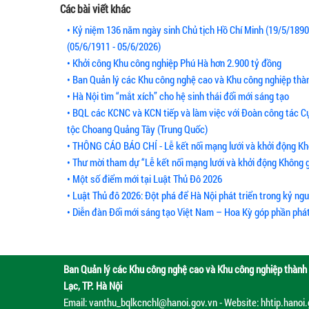
Các bài viết khác
• Kỷ niệm 136 năm ngày sinh Chủ tịch Hồ Chí Minh (19/5/189
(05/6/1911 - 05/6/2026)
• Khởi công Khu công nghiệp Phú Hà hơn 2.900 tỷ đồng
• Ban Quản lý các Khu công nghệ cao và Khu công nghiệp thà
• Hà Nội tìm “mắt xích” cho hệ sinh thái đổi mới sáng tạo
• BQL các KCNC và KCN tiếp và làm việc với Đoàn công tác Cục 
tộc Choang Quảng Tây (Trung Quốc)
• THÔNG CÁO BÁO CHÍ - Lễ kết nối mạng lưới và khởi động Kh
• Thư mời tham dự “Lễ kết nối mạng lưới và khởi động Không 
• Một số điểm mới tại Luật Thủ Đô 2026
• Luật Thủ đô 2026: Đột phá để Hà Nội phát triển trong kỷ ng
• Diễn đàn Đổi mới sáng tạo Việt Nam – Hoa Kỳ góp phần phát 
Ban Quản lý các Khu công nghệ cao và Khu công nghiệp thành 
Lạc, TP. Hà Nội
Email: vanthu_bqlkcnchl@hanoi.gov.vn - Website: hhtip.hanoi