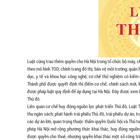
Luật cũng trao thêm quyền cho Hà Nội trong tổ chức bộ máy, ch
theo mô hình TOD; chỉnh trang đô thị; bảo vệ môi trường; quản lý 
dục, y tế và khoa học công nghệ; cơ chế thử nghiệm có kiểm 
Thành phố được quyết định thí điểm cơ chế, chính sách mới, k
được pháp luật quy định để áp dụng tại Hà Nội. Đây được xem là
Thủ đô.
Liên quan cơ chế huy động nguồn lực phát triển Thủ đô, Luậ
thu ngân sách; phát hành trái phiếu Thủ đô, trái phiếu dự án, 
các dự án lớn, quan trọng thuộc thẩm quyền Quốc hội và Thủ t
phép Hà Nội mở rộng phương thức khai thác, huy động nguồn 
được quyền cho thuê, nhượng quyền khai thác một số công trìn