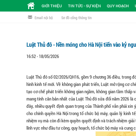
GIỚI THIỆU
TIN TỨC - SỰ KIỆN
QUY HOẠCH
Email nội bộ
Sơ đồ cổng thông tin
Luật Thủ đô - Nền móng cho Hà Nội tiến vào kỷ ng
16:52 - 18/05/2026
Luật Thủ đô số 02/2026/QH16, gồm 9 chương 36 điều, trong đó
hình kinh tế mới. Về không gian phát triển, Luật mở rộng cơ ch
tạo cơ chế phát triển không gian ngầm, không gian tầm thấp v
mang tính căn bản nhất của Luật Thủ đô sửa đổi năm 2026 là c
đây, nhiều quyết định quan trọng của Thành phố vẫn phải xin 
cho chính quyền Hà Nội trong tổ chức bộ máy, quản lý kinh tế,
nhiệm vụ mà còn đi kèm quyền quyết định và trách nhiệm giải tr
lĩnh vực như đầu tư công, quy hoạch, tổ chức bộ máy và cung c