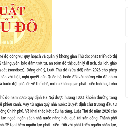
ế độ công vụ; quy hoạch và quản lý không gian Thủ đô; phát triển đô thị
tài nguyên; bảo đảm trật tự, an toàn đô thị; quản lý di tích, du lịch, giáo
soát (sandbox). Đáng chú ý, Luật Thủ đô (sửa đổi) năm 2026 cho phép
hác với luật, nghị quyết của Quốc hội hoặc đối với những vấn đề chưa
 bước đột phá lớn về thể chế, mở ra không gian phát triển linh hoạt cho
t Thủ đô năm 2026 quy định Hà Nội được hưởng 100% khoản thưởng tăng
trái phiếu xanh. Vay từ ngân quỹ nhà nước; Quyết định chủ trương đầu tư
ướng Chính phủ. Về khai thác kết cấu hạ tầng, Luật Thủ đô năm 2026 cho
lực ngoài ngân sách nhà nước nâng hiệu quả tài sản công. Thành phố
h để tạo thêm nguồn lực phát triển. Đối với phát triển nguồn nhân lực,