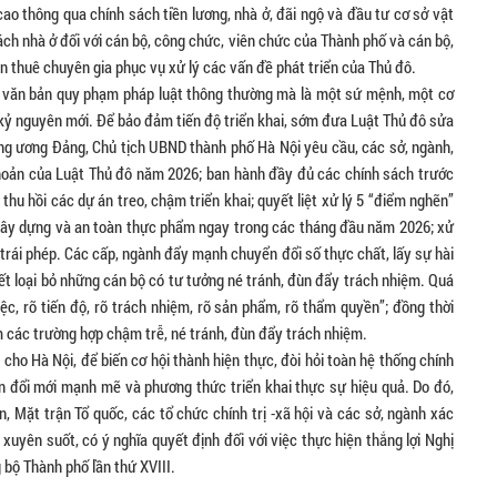
cao thông qua chính sách tiền lương, nhà ở, đãi ngộ và đầu tư cơ sở vật
ch nhà ở đối với cán bộ, công chức, viên chức của Thành phố và cán bộ,
n thuê chuyên gia phục vụ xử lý các vấn đề phát triển của Thủ đô.
t văn bản quy phạm pháp luật thông thường mà là một sứ mệnh, một cơ
 kỷ nguyên mới. Để bảo đảm tiến độ triển khai, sớm đưa Luật Thủ đô sửa
ung ương Đảng, Chủ tịch UBND thành phố Hà Nội yêu cầu, các sở, ngành,
hoản của Luật Thủ đô năm 2026; ban hành đầy đủ các chính sách trước
thu hồi các dự án treo, chậm triển khai; quyết liệt xử lý 5 “điểm nghẽn”
 xây dựng và an toàn thực phẩm ngay trong các tháng đầu năm 2026; xử
trái phép. Các cấp, ngành đẩy mạnh chuyển đổi số thực chất, lấy sự hài
ết loại bỏ những cán bộ có tư tưởng né tránh, đùn đẩy trách nhiệm. Quá
việc, rõ tiến độ, rõ trách nhiệm, rõ sản phẩm, rõ thẩm quyền”; đồng thời
êm các trường hợp chậm trễ, né tránh, đùn đẩy trách nhiệm.
cho Hà Nội, để biến cơ hội thành hiện thực, đòi hỏi toàn hệ thống chính
ần đổi mới mạnh mẽ và phương thức triển khai thực sự hiệu quả. Do đó,
 Mặt trận Tổ quốc, các tổ chức chính trị -xã hội và các sở, ngành xác
 xuyên suốt, có ý nghĩa quyết định đối với việc thực hiện thắng lợi Nghị
 bộ Thành phố lần thứ XVIII.