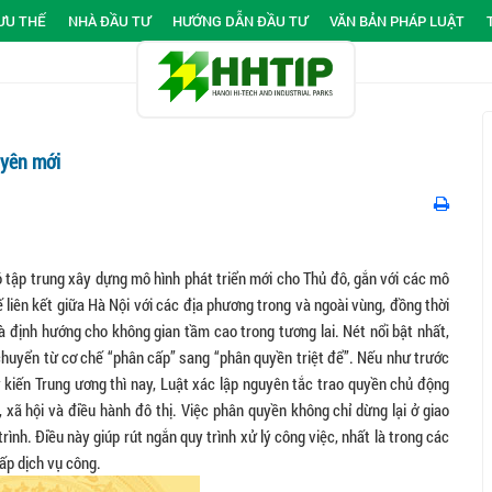
ƯU THẾ
NHÀ ĐẦU TƯ
HƯỚNG DẪN ĐẦU TƯ
VĂN BẢN PHÁP LUẬT
uyên mới
 tập trung xây dựng mô hình phát triển mới cho Thủ đô, gắn với các mô
ế liên kết giữa Hà Nội với các địa phương trong và ngoài vùng, đồng thời
à định hướng cho không gian tầm cao trong tương lai. Nét nổi bật nhất,
huyển từ cơ chế “phân cấp” sang “phân quyền triệt để”. Nếu như trước
ý kiến Trung ương thì nay, Luật xác lập nguyên tắc trao quyền chủ động
 xã hội và điều hành đô thị. Việc phân quyền không chỉ dừng lại ở giao
ình. Điều này giúp rút ngắn quy trình xử lý công việc, nhất là trong các
ấp dịch vụ công.