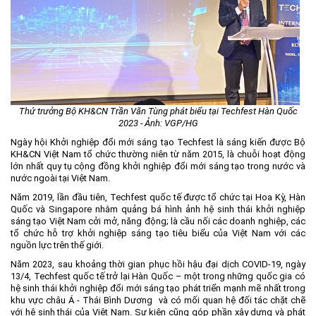
Môi trường
Quy hoạch - Xây dựng
Ưu đãi đầu tư
Công nghệ và Sản phẩm
Văn bản khác
Thứ trưởng Bộ KH&CN Trần Văn Tùng phát biểu tại Techfest Hàn Quốc
2023 - Ảnh: VGP/HG
Ngày hội Khởi nghiệp đổi mới sáng tạo Techfest là sáng kiến được Bộ
KH&CN Việt Nam tổ chức thường niên từ năm 2015, là chuỗi hoạt động
lớn nhất quy tụ cộng đồng khởi nghiệp đổi mới sáng tạo trong nước và
nước ngoài tại Việt Nam.
Năm 2019, lần đầu tiên, Techfest quốc tế được tổ chức tại Hoa Kỳ, Hàn
Quốc và Singapore nhằm quảng bá hình ảnh hệ sinh thái khởi nghiệp
sáng tạo Việt Nam cởi mở, năng động; là cầu nối các doanh nghiệp, các
tổ chức hỗ trợ khởi nghiệp sáng tạo tiêu biểu của Việt Nam với các
nguồn lực trên thế giới.
Năm 2023, sau khoảng thời gian phục hồi hậu đại dịch COVID-19, ngày
13/4, Techfest quốc tế trở lại Hàn Quốc – một trong những quốc gia có
hệ sinh thái khởi nghiệp đổi mới sáng tạo phát triển mạnh mẽ nhất trong
khu vực châu Á - Thái Bình Dương và có mối quan hệ đối tác chặt chẽ
với hệ sinh thái của Việt Nam. Sự kiện cũng góp phần xây dựng và phát