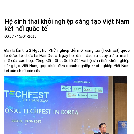
Trang Chủ
Giới thiệu
▼
Hệ sinh thái khởi nghiệp sáng tạo Việt Nam
Tin tức - sự kiện
Lịch sử hình thành và phát triển
▼
kết nối quốc tế
Quy hoạch
Tầm nhìn - Sứ mệnh
Ban Quản lý Khu
▼
00:37 - 15/04/2023
Ưu thế
Lãnh đạo Ban Quản lý
Chính sách mới
Quy hoạch tổng thể
▼
Đây là lần thứ 2 Ngày hội Khởi nghiệp đổi mới sáng tạo (Techfest) quốc
Nhà đầu tư
Cơ cấu tổ chức
Doanh nghiệp
Quy hoạch khu chức năng
Vị trí
tế được tổ chức tại Hàn Quốc. Ngày hội đánh dấu sự quay trở lại mạnh
mẽ của các hoạt động kết nối quốc tế đối với hệ sinh thái khởi nghiệp
Hướng dẫn đầu tư
Chức năng, nhiệm vụ
Hợp tác quốc tế
Cơ sở hạ tầng
▼
sáng tạo Việt Nam, góp phần đưa doanh nghiệp khởi nghiệp Việt Nam
tới sân chơi toàn cầu.
Văn bản pháp luật
Đào tạo và Nghiên cứu
Cơ chế ưu đãi đầu tư
Trình tự, thủ tục đầu tư
▼
Thông báo
Cách mạng công nghiệp lần thứ 4
Cơ chế Một cửa
Tiêu chí đầu tư
Các thủ tục hành chính
▼
Dữ liệu mở
Nguồn nhân lực
Lĩnh vực đầu tư
Doanh nghiệp
Thông báo chung
FAQs
Quản lý và vận hành dự án đầu tư
Đất đai
Tuyển dụng
Liên hệ - Liên kết
Đầu tư
Công khai ngân sách
▼
Khu CNC Hòa Lạc
Liên kết
Lao động
Liên hệ