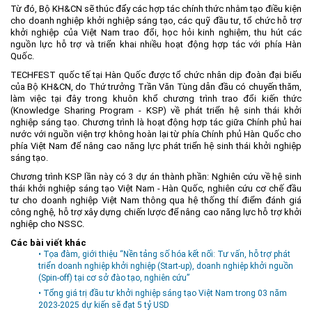
Từ đó, Bộ KH&CN sẽ thúc đẩy các hợp tác chính thức nhằm tạo điều kiện
cho doanh nghiệp khởi nghiệp sáng tạo, các quỹ đầu tư, tổ chức hỗ trợ
khởi nghiệp của Việt Nam trao đổi, học hỏi kinh nghiệm, thu hút các
nguồn lực hỗ trợ và triển khai nhiều hoạt động hợp tác với phía Hàn
Quốc.
TECHFEST quốc tế tại Hàn Quốc được tổ chức nhân dịp đoàn đại biểu
của Bộ KH&CN, do Thứ trưởng Trần Văn Tùng dẫn đầu có chuyến thăm,
làm việc tại đây trong khuôn khổ chương trình trao đổi kiến thức
(Knowledge Sharing Program - KSP) về phát triển hệ sinh thái khởi
nghiệp sáng tạo. Chương trình là hoạt động hợp tác giữa Chính phủ hai
nước với nguồn viện trợ không hoàn lại từ phía Chính phủ Hàn Quốc cho
phía Việt Nam để nâng cao năng lực phát triển hệ sinh thái khởi nghiệp
sáng tạo.
Chương trình KSP lần này có 3 dự án thành phần: Nghiên cứu về hệ sinh
thái khởi nghiệp sáng tạo Việt Nam - Hàn Quốc, nghiên cứu cơ chế đầu
tư cho doanh nghiệp Việt Nam thông qua hệ thống thí điểm đánh giá
công nghệ, hỗ trợ xây dựng chiến lược để nâng cao năng lực hỗ trợ khởi
nghiệp cho NSSC.
Các bài viết khác
• Tọa đàm, giới thiệu “Nền tảng số hóa kết nối: Tư vấn, hỗ trợ phát
triển doanh nghiệp khởi nghiệp (Start-up), doanh nghiệp khởi nguồn
(Spin-off) tại cơ sở đào tạo, nghiên cứu”
• Tổng giá trị đầu tư khởi nghiệp sáng tạo Việt Nam trong 03 năm
2023-2025 dự kiến sẽ đạt 5 tỷ USD