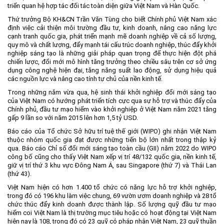
triển quan hệ hợp tác đối tác toàn diện giữa Việt Nam và Hàn Quốc.
Thứ trưởng Bộ KH&CN Trần Văn Tùng cho biết Chính phủ Việt Nam xác
định việc cải thiện môi trường đầu tư, kinh doanh, nâng cao năng lực
cạnh tranh quốc gia, phát triển mạnh mẽ doanh nghiệp về cả số lượng,
quy mô và chất lượng, đẩy mạnh tái cấu trúc doanh nghiệp, thúc đẩy khởi
nghiệp sáng tạo là những giải pháp quan trọng để thực hiện đột phá
chiến lược, đổi mới mô hình tăng trưởng theo chiều sâu trên cơ sở ứng
dụng công nghệ hiện đại, tăng năng suất lao động, sử dụng hiệu quả
các nguồn lực và nâng cao tính tự chủ của nền kinh tế.
Trong những năm vừa qua, hệ sinh thái khởi nghiệp đổi mới sáng tạo
của Việt Nam có hướng phát triển tích cực qua sự hỗ trợ và thúc đẩy của
Chính phủ, đầu tư mạo hiểm vào khởi nghiệp ở Việt Nam năm 2021 tăng
gấp 9 lần so với năm 2015 lên hơn 1,5 tỷ USD.
Báo cáo của Tổ chức Sở hữu trí tuệ thế giới (WIPO) ghi nhận Việt Nam
thuộc nhóm quốc gia đạt được những tiến bộ lớn nhất trong thập kỷ
qua. Báo cáo Chỉ số đổi mới sáng tạo toàn cầu (GII) năm 2022 do WIPO
công bố cũng cho thấy Việt Nam xếp vị trí 48/132 quốc gia, nền kinh tế,
giữ vị trí thứ 3 khu vực Đông Nam Á, sau Singapore (thứ 7) và Thái Lan
(thứ 43).
Việt Nam hiện có hơn 1.400 tổ chức có năng lực hỗ trợ khởi nghiệp,
trong đó có 196 khu làm việc chung, 69 vườn ươm doanh nghiệp và 28 tổ
chức thúc đẩy kinh doanh được thành lập. Số lượng quỹ đầu tư mạo
hiểm coi Việt Nam là thị trường mục tiêu hoặc có hoạt động tại Việt Nam
hiện nay là 108, trong đó có 23 quỹ có pháp nhân Việt Nam, 23 quỹ thuần