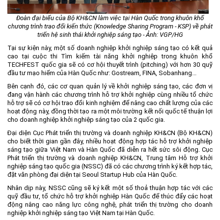
Đoàn đại biểu của Bộ KH&CN làm việc tại Hàn Quốc trong khuôn khổ
chương trình trao đổi kiến thức (Knowledge Sharing Program - KSP) về phát
triển hệ sinh thái khởi nghiệp sáng tạo - Ảnh: VGP/HG
Tại sự kiện này, một số doanh nghiệp khởi nghiệp sáng tạo có kết quả
cao tại cuộc thi Tìm kiếm tài năng khởi nghiệp trong khuôn khổ
TECHFEST quốc gia sẽ có cơ hội thuyết trình (pitching) với hơn 30 quỹ
đầu tư mạo hiểm của Hàn Quốc như: Gostream, FINA, Sobanhang...
Bên cạnh đó, các cơ quan quản lý về khởi nghiệp sáng tạo, các đơn vị
đang vận hành các chương trình hỗ trợ khởi nghiệp cùng nhiều tổ chức
hỗ trợ sẽ có cơ hội trao đổi kinh nghiệm để nâng cao chất lượng của các
hoạt động này, đồng thời tạo ra một môi trường kết nối quốc tế thuận lợi
cho doanh nghiệp khởi nghiệp sáng tạo của 2 quốc gia.
Đại diện Cục Phát triển thị trường và doanh nghiệp KH&CN (Bộ KH&CN)
cho biết thời gian gần đây, nhiều hoạt động hợp tác hỗ trợ khởi nghiệp
sáng tạo giữa Việt Nam và Hàn Quốc đã diễn ra hết sức sôi động. Cục
Phát triển thị trường và doanh nghiệp KH&CN, Trung tâm Hỗ trợ khởi
nghiệp sáng tạo quốc gia (NSSC) đã có các chương trình ký kết hợp tác,
đặt văn phòng đại diện tại Seoul Startup Hub của Hàn Quốc.
Nhân dịp này, NSSC cũng sẽ ký kết một số thoả thuận hợp tác với các
quỹ đầu tư, tổ chức hỗ trợ khởi nghiệp Hàn Quốc để thúc đẩy các hoạt
động nâng cao năng lực công nghệ, phát triển thị trường cho doanh
nghiệp khởi nghiệp sáng tạo Việt Nam tại Hàn Quốc.