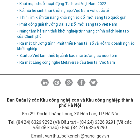
• Khai mạc chuỗi hoạt động Techfest Việt Nam 2022
• Kết nối hệ sinh thái khởi nghiệp Việt Nam với quốc tế
• Thi "Tìm kiếm tài năng khởi nghiệp đổi mới sáng tạo quốc gia"
• Phát động giải thưởng Đại sứ Đổi mới sáng tạo Việt Nam
• Nâng tầm hệ sinh thái khởi nghiệp từ những chính sách kiến tạo
của Chính phủ
• Ra mắt Chương trình Phát triển Nhân tài số và Hỗ trợ doanh nghiệp
khởi nghiệp
• Startup Việt làm thiết bị cảnh báo môi trường ao nuôi tôm
• Ra mắt Làng công nghệ Metaverse đầu tiên tại Việt Nam
Ban Quản lý các Khu công nghệ cao và Khu công nghiệp thành
phố Hà Nội
Km 29, Đại lộ Thăng Long, Xã Hòa Lạc, TP. Hà Nội
Tel. (84 24) 6326 9292 (Về Đầu tư) - (84 24) 6326 9291 (Về các
vấn đề khác) - Fax. (84 24) 6326 9290
Email :
vanthu_bqlkcnchl@hanoi.gov.vn