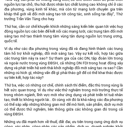
nguồn lực tại chỗ, thu hút được nhân lực chất lượng cao không chỉ ở các
địa phương, vùng kinh tế khác, mà còn từ mạng lưới chuyên gia trên
khắp thế giới về đổi mới sáng tạo tới công tác, sinh sống tại đây", Thứ
trưởng Trần Văn Tùng cho hay.
Thứ hai, cần cơ chế khuyến khích những sáng kiến liên quan tới việc huy
động nguồn lực các bên để kết nối các mạng lưới, các trung tâm đổi mới
sáng tạo mở tạo thành trung tâm vùng tận dụng nguồn lực trung ương,
quốc tế.
Ví dụ như các địa phương trong vùng đã và đang hình thành các trung
tâm hỗ trợ khởi nghiệp, đổi mới sáng tạo. Vậy sự kết nối, hợp tác giữa
các trung tâm này ra sao? Sự tham gia của các DN, tập đoàn lớn trong
và ngoài nước trong vùng ĐBSH, cả những DN FDI trong hoạt động xây
dựng và phát triển hệ sinh thái khởi nghiệp đổi mới sáng tạo ra sao? Cần
những cú hích gì, những vấn đề gì phải tháo gỡ để có thể khai thác được
sự liên kết, hợp tác này?
Thứ ba, việc có những cơ chế, chính sách thí điểm, đặc thù trong vùng là
hết sức quan trọng. Ví dụ như việc thử nghiệm trong môi trường thực tế
trong nhóm ngành, lĩnh vực mới như ứng dụng và phát triển trí tuệ nhân
tạo, thiết bị không người lái... Đi cùng với đó là khả năng các địa phương
có thể sắp xếp những không gian mở để mô hình, sản phẩm, dịch vụ mới
có thể được thử nghiệm, liên thông giữa các không gian đó trong cả
vùng ĐBSH.
Những ưu đãi mạnh hơn về thuế, đất đai, ưu tiên trong cung ứng dịch vụ
công, xác nhận, công nhận các sản phẩm, dịch vụ, doanh nghiệp khởi