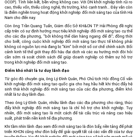
OCOP). Tính liên kết, bền vững không cao. Với DN khởi nghiệp tính rủi ro
cao, thiếu vốn, thiếu công nghệ, thị trường, khó cạnh tranh… Đây vẫn còn
là điểm nghẽn trong hoạt động khởi nghiệp đổi mới sáng tạo của tỉnh Hà
Nam cho đến nay.
Còn ông Trần Quang Tuấn, Giám đốc Sở KH&CN TP. Hải Phòng đề nghị
cấp trên có sự định hướng mục tiêu khởi nghiệp đối mới sáng tạo cụ thể
cho các địa phương, "bởi không thể dàn hàng ngang để đi"; đồng thời
cho biết, công cuộc khởi nghiệp đổi mới sáng tạo thực tế không phải
không có nguồn lực mà đang bị "kìm" bởi một số cơ chế chính sách. Bối
cảnh kinh tế thế giới thay đổi hậu đại dịch và các xu hướng mới đòi hỏi
cần sớm rà soát chính sách để giúp doanh nghiệp có thêm sự hỗ trợ
trong khởi nghiệp đổi mới sáng tạo.
Điểm khó nhất là tư duy lãnh đạo
Từ góc độ chuyên gia, ông Lý Đình Quân, Phó Chủ tịch Hội đồng Cố vấn
khởi nghiệp đổi mới sáng tạo quốc gia cho hay, hầu hết khi thúc đẩy hệ
sinh thái khởi nghiệp đối mới sáng tạo của các địa phương, điểm khó
nhất là tư duy lãnh đạo.
Theo ông Lý Đình Quân, nhiều lãnh đạo các địa phương cho rằng, thúc
đẩy khởi nghiệp đổi mới sáng tạo là chỉ hỗ trợ cho khởi nghiệp. Tuy
nhiên, đổi mới sáng tạo là một cách để tái cấu trúc và nâng cao hiệu
suất, phát triển nền kinh tế địa phương.
Khi tầm nhìn lãnh đạo xem đổi mới sáng tạo là đòn bẩy, nền tảng để phát
triển KHCN cũng như đòn bẩy để giải quyết tất cả các vấn đề của tư duy
truyền thống, lúc đó khởi nghiệp đổi mới sáng tạo sẽ trở nên mạnh mẽ và