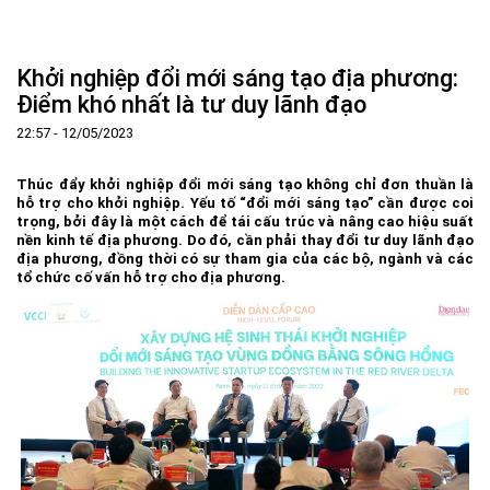
Trang Chủ
Giới thiệu
▼
Khởi nghiệp đổi mới sáng tạo địa phương:
Tin tức - sự kiện
Lịch sử hình thành và phát triển
▼
Điểm khó nhất là tư duy lãnh đạo
Quy hoạch
Tầm nhìn - Sứ mệnh
Ban Quản lý Khu
▼
22:57 - 12/05/2023
Ưu thế
Lãnh đạo Ban Quản lý
Chính sách mới
Quy hoạch tổng thể
▼
Thúc đẩy khởi nghiệp đổi mới sáng tạo không chỉ đơn thuần là
Nhà đầu tư
Cơ cấu tổ chức
Doanh nghiệp
Quy hoạch khu chức năng
Vị trí
hỗ trợ cho khởi nghiệp. Yếu tố “đổi mới sáng tạo” cần được coi
trọng, bởi đây là một cách để tái cấu trúc và nâng cao hiệu suất
Hướng dẫn đầu tư
Chức năng, nhiệm vụ
Hợp tác quốc tế
Cơ sở hạ tầng
▼
nền kinh tế địa phương. Do đó, cần phải thay đổi tư duy lãnh đạo
địa phương, đồng thời có sự tham gia của các bộ, ngành và các
Văn bản pháp luật
Đào tạo và Nghiên cứu
Cơ chế ưu đãi đầu tư
Trình tự, thủ tục đầu tư
▼
tổ chức cố vấn hỗ trợ cho địa phương.
Thông báo
Cách mạng công nghiệp lần thứ 4
Cơ chế Một cửa
Tiêu chí đầu tư
Các thủ tục hành chính
▼
Dữ liệu mở
Nguồn nhân lực
Lĩnh vực đầu tư
Doanh nghiệp
Thông báo chung
FAQs
Quản lý và vận hành dự án đầu tư
Đất đai
Tuyển dụng
Liên hệ - Liên kết
Đầu tư
Công khai ngân sách
▼
Khu CNC Hòa Lạc
Liên kết
Lao động
Liên hệ