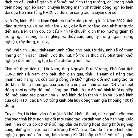
dịch cơ cấu kinh tế gắn với đổi mới mô hình tăng trưởng, chú trọng phát
triển nông nghiệp sạch, chuyển hướng mạnh phát triển công nghiệp hiện
đại dựa trên nền tảng KHCN và đổi mới sáng tạo, chuyển đổi số..
Nhờ đó, kinh tế tỉnh Nam Định có bước tăng trưởng khá. Năm 2022, tỉnh
tăng trưởng 9,07% so với năm 2021, đây là mức tăng cao nhất từ trước
đến nay. Bên cạnh đó, cơ cấu kinh tế chuyển dịch theo hướng giảm tỷ
trọng ngành nông, lâm nghiệp và thủy sản, tăng tỷ trọng ngành công
nghiệp, xây dựng, dịch vụ.
Phó Chủ tịch UBND tỉnh Nam Định cũng cho biết, tới đây, tỉnh sẽ có thêm
những chính sách, chiến lược thu hút, hỗ trợ và thúc đẩy phát triển khởi
nghiệp đổi mới sáng tạo tại địa phương hơn nữa.
Chia sẻ thực tiễn tại Hà Nam, ông Nguyễn Đức Vượng, Phó Chủ tịch
UBND tỉnh Hà Nam cho biết, thời gian qua, tỉnh Hà Nam đã nâng cao
nhận thức, năng lực của cộng đồng về khởi nghiệp đổi mới sáng tạo, từ
đó khích lệ sự tham gia của các tổ chức, cá nhân và các DN vào hoạt
động khởi nghiệp đổi mới sáng tạo. Tỉnh hỗ trợ 60 mô hình khởi nghiệp
đổi mới sáng tạo phụ nữ và 21 mô hình đoàn thanh niên và 35 mô hình
của các HTX, các DN với tổng kinh phí huy động tham gia khoảng 100 tỷ
đồng.
Tuy nhiên, Hà Nam vẫn có một số khó khăn tồn tại, như nguồn vốn cho
chương trình khởi nghiệp đổi mới sáng tạo với tỉnh vẫn còn hạn hẹp. Đặc
biệt, hiện chưa có cơ chế đủ hấp dẫn để hướng hoạt động khởi nghiệp
sang những lĩnh vực có hàm lượng KHCN cao. Các dự án, mô hình khởi
nghiệp quy mô còn nhỏ, hàm lượng KHCN thấp (kể cả với sản phẩm