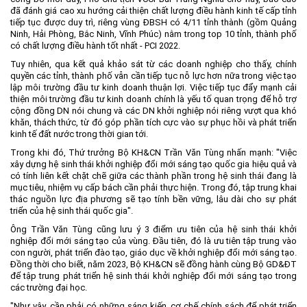
đã đánh giá cao xu hướng cải thiện chất lượng điều hành kinh tế cấp tỉnh
tiếp tục được duy trì, riêng vùng ĐBSH có 4/11 tỉnh thành (gồm Quảng
Ninh, Hải Phòng, Bắc Ninh, Vĩnh Phúc) nằm trong top 10 tỉnh, thành phố
có chất lượng điều hành tốt nhất - PCI 2022.
Tuy nhiên, qua kết quả khảo sát từ các doanh nghiệp cho thấy, chính
quyền các tỉnh, thành phố vẫn cần tiếp tục nỗ lực hơn nữa trong việc tạo
lập môi trường đầu tư kinh doanh thuận lợi. Việc tiếp tục đẩy mạnh cải
thiện môi trường đầu tư kinh doanh chính là yếu tố quan trọng để hỗ trợ
cộng đồng DN nói chung và các DN khởi nghiệp nói riêng vượt qua khó
khăn, thách thức, từ đó góp phần tích cực vào sự phục hồi và phát triển
kinh tế đất nước trong thời gian tới.
Trong khi đó, Thứ trưởng Bộ KH&CN Trần Văn Tùng nhấn mạnh: "Việc
xây dựng hệ sinh thái khởi nghiệp đổi mới sáng tạo quốc gia hiệu quả và
có tính liên kết chặt chẽ giữa các thành phần trong hệ sinh thái đang là
mục tiêu, nhiệm vụ cấp bách cần phải thực hiện. Trong đó, tập trung khai
thác nguồn lực địa phương sẽ tạo tính bền vững, lâu dài cho sự phát
triển của hệ sinh thái quốc gia".
Ông Trần Văn Tùng cũng lưu ý 3 điểm ưu tiên của hệ sinh thái khởi
nghiệp đổi mới sáng tạo của vùng. Đầu tiên, đó là ưu tiên tập trung vào
con người, phát triển đào tạo, giáo dục về khởi nghiệp đổi mới sáng tạo.
Đồng thời cho biết, năm 2023, Bộ KH&CN sẽ đồng hành cùng Bộ GD&ĐT
để tập trung phát triển hệ sinh thái khởi nghiệp đổi mới sáng tạo trong
các trường đại học.
"Như vậy, cần phải có những sáng kiến, cơ chế chính sách để phát triển