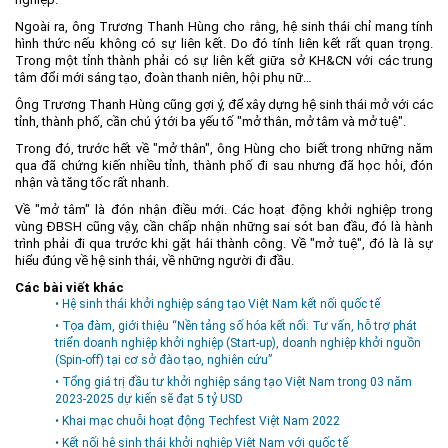
Ngoài ra, ông Trương Thanh Hùng cho rằng, hệ sinh thái chỉ mang tính
hình thức nếu không có sự liên kết. Do đó tính liên kết rất quan trọng.
Trong một tỉnh thành phải có sự liên kết giữa sở KH&CN với các trung
tâm đổi mới sáng tạo, đoàn thanh niên, hội phụ nữ…
Ông Trương Thanh Hùng cũng gợi ý, để xây dựng hệ sinh thái mở với các
tỉnh, thành phố, cần chú ý tới ba yếu tố "mở thân, mở tâm và mở tuệ".
Trong đó, trước hết về "mở thân", ông Hùng cho biết trong những năm
qua đã chứng kiến nhiều tỉnh, thành phố đi sau nhưng đã học hỏi, đón
nhận và tăng tốc rất nhanh.
Về "mở tâm" là đón nhận điều mới. Các hoạt động khởi nghiệp trong
vùng ĐBSH cũng vậy, cần chấp nhận những sai sót ban đầu, đó là hành
trình phải đi qua trước khi gặt hái thành công. Về "mở tuệ", đó là là sự
hiểu đúng về hệ sinh thái, về những người đi đầu.
Các bài viết khác
• Hệ sinh thái khởi nghiệp sáng tạo Việt Nam kết nối quốc tế
• Tọa đàm, giới thiệu “Nền tảng số hóa kết nối: Tư vấn, hỗ trợ phát
triển doanh nghiệp khởi nghiệp (Start-up), doanh nghiệp khởi nguồn
(Spin-off) tại cơ sở đào tạo, nghiên cứu”
• Tổng giá trị đầu tư khởi nghiệp sáng tạo Việt Nam trong 03 năm
2023-2025 dự kiến sẽ đạt 5 tỷ USD
• Khai mạc chuỗi hoạt động Techfest Việt Nam 2022
• Kết nối hệ sinh thái khởi nghiệp Việt Nam với quốc tế