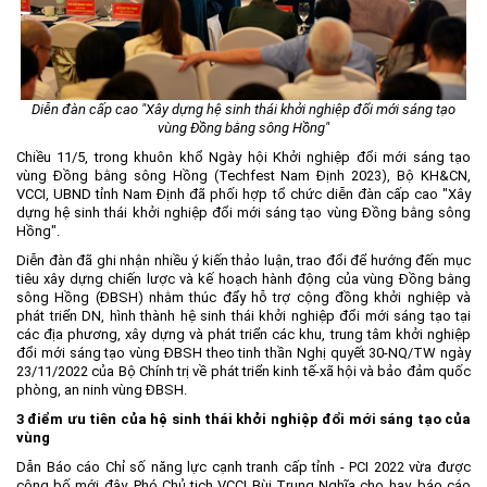
Môi trường
Quy hoạch - Xây dựng
Ưu đãi đầu tư
Diễn đàn cấp cao "Xây dựng hệ sinh thái khởi nghiệp đ
ổi mới sáng tạo
vùng Đồng bằng sông Hồng"
Công nghệ và Sản phẩm
Chiều 11/5, trong khuôn khổ Ngày hội Khởi nghiệp đổi mới sáng tạo
Văn bản khác
vùng Đồng bằng sông Hồng (Techfest Nam Định 2023), Bộ KH&CN,
VCCI, UBND tỉnh Nam Định đã phối hợp tổ chức diễn đàn cấp cao "Xây
dựng hệ sinh thái khởi nghiệp đổi mới sáng tạo vùng Đồng bằng sông
Hồng".
Diễn đàn đã ghi nhận nhiều ý kiến thảo luận, trao đổi để hướng đến mục
tiêu xây dựng chiến lược và kế hoạch hành động của vùng Đồng bằng
sông Hồng (ĐBSH) nhằm thúc đẩy hỗ trợ cộng đồng khởi nghiệp và
phát triển DN, hình thành hệ sinh thái khởi nghiệp đổi mới sáng tạo tại
các địa phương, xây dựng và phát triển các khu, trung tâm khởi nghiệp
đổi mới sáng tạo vùng ĐBSH theo tinh thần Nghị quyết 30-NQ/TW ngày
23/11/2022 của Bộ Chính trị về phát triển kinh tế-xã hội và bảo đảm quốc
phòng, an ninh vùng ĐBSH.
3 điểm ưu tiên của hệ sinh thái khởi nghiệp đổi mới sáng tạo của
vùng
Dẫn Báo cáo Chỉ số năng lực cạnh tranh cấp tỉnh - PCI 2022 vừa được
công bố mới đây, Phó Chủ tịch VCCI Bùi Trung Nghĩa cho hay, báo cáo