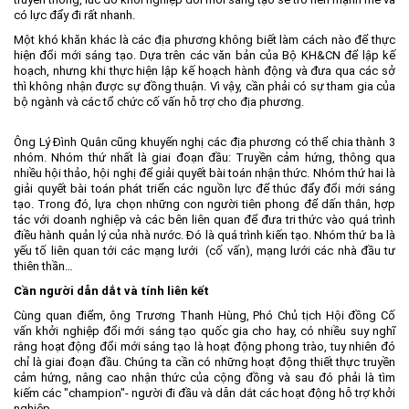
có lực đẩy đi rất nhanh.
Một khó khăn khác là các địa phương không biết làm cách nào để thực
hiện đổi mới sáng tạo. Dựa trên các văn bản của Bộ KH&CN để lập kế
hoạch, nhưng khi thực hiện lập kế hoạch hành động và đưa qua các sở
thì không nhận được sự đồng thuận. Vì vậy, cần phải có sự tham gia của
bộ ngành và các tổ chức cố vấn hỗ trợ cho địa phương.
Ông Lý Đình Quân cũng khuyến nghị các địa phương có thể chia thành 3
nhóm. Nhóm thứ nhất là giai đoạn đầu: Truyền cảm hứng, thông qua
nhiều hội thảo, hội nghị để giải quyết bài toán nhận thức. Nhóm thứ hai là
giải quyết bài toán phát triển các nguồn lực để thúc đẩy đổi mới sáng
tạo. Trong đó, lựa chọn những con người tiên phong để dấn thân, hợp
tác với doanh nghiệp và các bên liên quan để đưa tri thức vào quá trình
điều hành quản lý của nhà nước. Đó là quá trình kiến tạo. Nhóm thứ ba là
yếu tố liên quan tới các mạng lưới (cố vấn), mạng lưới các nhà đầu tư
thiên thần…
Cần người dẫn dắt và tính liên kết
Cùng quan điểm, ông Trương Thanh Hùng, Phó Chủ tịch Hội đồng Cố
vấn khởi nghiệp đổi mới sáng tạo quốc gia cho hay, có nhiều suy nghĩ
rằng hoạt động đổi mới sáng tạo là hoạt động phong trào, tuy nhiên đó
chỉ là giai đoạn đầu. Chúng ta cần có những hoạt động thiết thực truyền
cảm hứng, nâng cao nhận thức của cộng đồng và sau đó phải là tìm
kiếm các "champion"- người đi đầu và dẫn dắt các hoạt động hỗ trợ khởi
nghiệp.