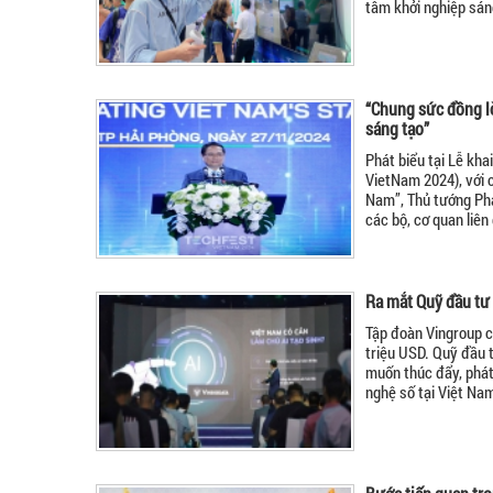
tâm khởi nghiệp sáng
“Chung sức đồng l
sáng tạo”
Phát biểu tại Lễ kh
VietNam 2024), với c
Nam”, Thủ tướng Ph
các bộ, cơ quan liên
Ra mắt Quỹ đầu tư 
Tập đoàn Vingroup c
triệu USD. Quỹ đầu 
muốn thúc đẩy, phát 
nghệ số tại Việt Na