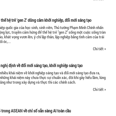
 thế hệ trẻ 'gen Z' dũng cảm khởi nghiệp, đổi mới sáng tạo
hiệp quốc gia của học sinh, sinh viên, Thủ tướng Phạm Minh Chính nhấn
ng lực, truyền cảm hứng để thế hệ trẻ "gen Z" sống một cuộc sống tràn
, khát vọng vươn lên, ý chí lập thân, lập nghiệp bằng tình cảm của trái
i óc,...
Chi tiết »
 nghị định về đổi mới sáng tạo, khởi nghiệp sáng tạo
 nhiều khái niệm về khởi nghiệp sáng tạo và đổi mới sáng tạo đưa ra,
những khái niệm này chưa thực sự chuẩn xác, đôi khi gây hiểu lầm, lúng
cũng như trong xây dựng và thực thi các chính sách.
Chi tiết »
 trong ASEAN về chỉ số sẵn sàng AI toàn cầu