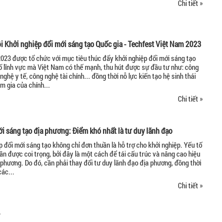
Chi tiết »
 Khởi nghiệp đổi mới sáng tạo Quốc gia - Techfest Việt Nam 2023
023 được tổ chức với mục tiêu thúc đẩy khởi nghiệp đổi mới sáng tạo
 lĩnh vực mà Việt Nam có thế mạnh, thu hút được sự đầu tư như: công
nghệ y tế, công nghệ tài chính... đồng thời nỗ lực kiến tạo hệ sinh thái
 gia của chính...
Chi tiết »
i sáng tạo địa phương: Điểm khó nhất là tư duy lãnh đạo
 đổi mới sáng tạo không chỉ đơn thuần là hỗ trợ cho khởi nghiệp. Yếu tố
ần được coi trọng, bởi đây là một cách để tái cấu trúc và nâng cao hiệu
 phương. Do đó, cần phải thay đổi tư duy lãnh đạo địa phương, đồng thời
ác...
Chi tiết »