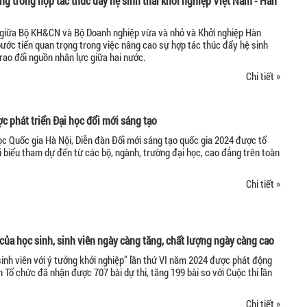
ng trong hợp tác thúc đẩy hệ sinh thái khởi nghiệp Việt Nam - Hàn
 giữa Bộ KH&CN và Bộ Doanh nghiệp vừa và nhỏ và Khởi nghiệp Hàn
ước tiến quan trọng trong việc nâng cao sự hợp tác thúc đẩy hệ sinh
trao đổi nguồn nhân lực giữa hai nước.
Chi tiết »
c phát triển Đại học đổi mới sáng tạo
học Quốc gia Hà Nội, Diễn đàn Đổi mới sáng tạo quốc gia 2024 được tổ
i biểu tham dự đến từ các bộ, ngành, trường đại học, cao đẳng trên toàn
Chi tiết »
của học sinh, sinh viên ngày càng tăng, chất lượng ngày càng cao
sinh viên với ý tưởng khởi nghiệp” lần thứ VI năm 2024 được phát động
 Tổ chức đã nhận được 707 bài dự thi, tăng 199 bài so với Cuộc thi lần
Chi tiết »