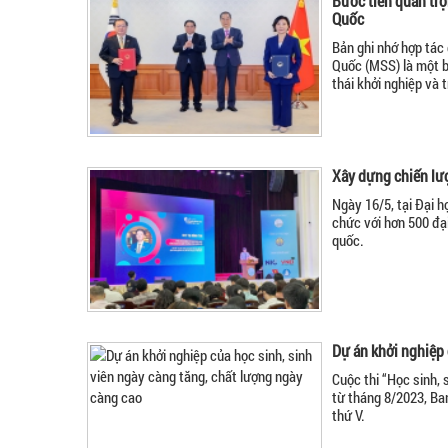
Bước tiến quan trọ
Quốc
Bản ghi nhớ hợp tác
Quốc (MSS) là một b
thái khởi nghiệp và 
Xây dựng chiến lượ
Ngày 16/5, tại Đại 
chức với hơn 500 đạ
quốc.
Dự án khởi nghiệp 
Cuộc thi “Học sinh, 
từ tháng 8/2023, Ban
thứ V.