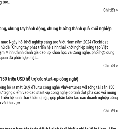
 tạo...
Chi tiết »
òng, chung tay hành động, chung hưởng thành quả khởi nghiệp
ai mạc Ngày hội khởi nghiệp sáng tạo Việt Nam năm 2024 (Techfest
hủ đề “Chung tay phát triển hệ sinh thái khởi nghiệp sáng tạo Việt
ạm Minh Chính đánh giá cao Bộ Khoa học và Công nghệ, phối hợp cùng
 quan đã phối hợp chặt...
Chi tiết »
150 triệu USD hỗ trợ các start-up công nghệ
ông bố ra mắt Quỹ đầu tư công nghệ VinVentures với tổng tài sản 150
tư trọng điểm vào các start-up công nghệ có tính đột phá cao với mong
triển hệ sinh thái khởi nghiệp, góp phần kiến tạo các doanh nghiệp công
m và khu vực.
Chi tiết »