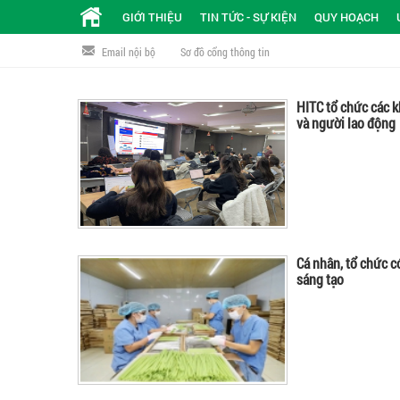
GIỚI THIỆU
TIN TỨC - SỰ KIỆN
QUY HOẠCH
Email nội bộ
Sơ đồ cổng thông tin
HITC tổ chức các 
và người lao động
Cá nhân, tổ chức c
sáng tạo