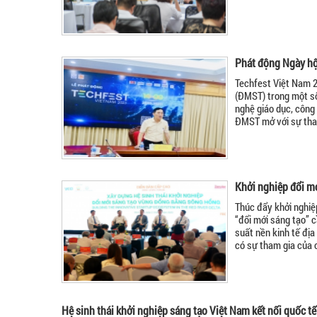
Phát động Ngày hội
Techfest Việt Nam 2
(ĐMST) trong một số
nghệ giáo dục, công 
ĐMST mở với sự tham
Khởi nghiệp đổi mớ
Thúc đẩy khởi nghiệp
“đổi mới sáng tạo” c
suất nền kinh tế địa
có sự tham gia của c
Hệ sinh thái khởi nghiệp sáng tạo Việt Nam kết nối quốc tế