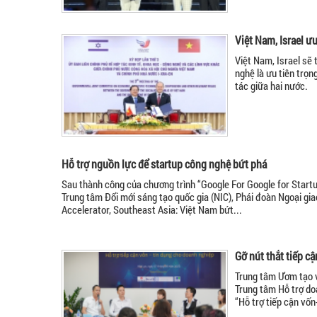
Việt Nam, Israel ưu
Việt Nam, Israel sẽ 
nghệ là ưu tiên trọn
tác giữa hai nước.
Hỗ trợ nguồn lực để startup công nghệ bứt phá
Sau thành công của chương trình “Google For Google for Start
Trung tâm Đổi mới sáng tạo quốc gia (NIC), Phái đoàn Ngoại gia
Accelerator, Southeast Asia: Việt Nam bứt...
Gỡ nút thắt tiếp c
Trung tâm Ươm tạo 
Trung tâm Hỗ trợ do
“Hỗ trợ tiếp cận vốn