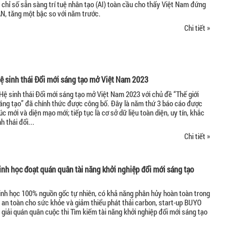
 chỉ số sẵn sàng trí tuệ nhân tạo (AI) toàn cầu cho thấy Việt Nam đứng
N, tăng một bậc so với năm trước.
Chi tiết »
ệ sinh thái Đổi mới sáng tạo mở Việt Nam 2023
Hệ sinh thái Đổi mới sáng tạo mở Việt Nam 2023 với chủ đề “Thế giới
áng tạo” đã chính thức được công bố. Đây là năm thứ 3 báo cáo được
úc mới và diện mạo mới; tiếp tục là cơ sở dữ liệu toàn diện, uy tín, khắc
h thái đổi...
Chi tiết »
inh học đoạt quán quân tài năng khởi nghiệp đổi mới sáng tạo
sinh học 100% nguồn gốc tự nhiên, có khả năng phân hủy hoàn toàn trong
, an toàn cho sức khỏe và giảm thiểu phát thải carbon, start-up BUYO
 giải quán quân cuộc thi Tìm kiếm tài năng khởi nghiệp đổi mới sáng tạo